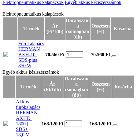
Elektropneumatikus kalapácsok
Egyéb akkus kéziszerszámok
Elektropneumatikus kalapácsok
Elektropneumatikus kalapácsok
Darabszám
Ár
a
Összesen
Termék
Kosárba
(Ft/1db)
csomagban
(Ft)
(db)
Fúrókalapács
HERMAN
BXH-10 |
70.560 Ft
70.560
Ft
SDS-plus
850 W
Egyéb akkus kéziszerszámok
Egyéb akkus kéziszerszámok
Darabszám
Ár
a
Összesen
Termék
Kosárba
(Ft/1db)
csomagban
(Ft)
(db)
Akkus
fúrókalapács
HERMAN
AXHD-
1800 |
168.120 Ft
168.120
Ft
SDS+
18,0 V |