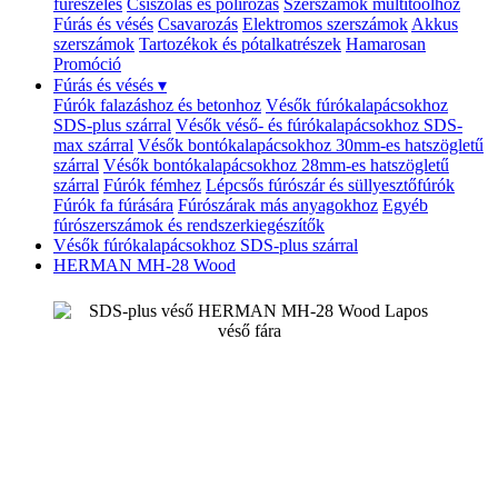
fűrészelés
Csiszolás és polírozás
Szerszámok multitoolhoz
Fúrás és vésés
Csavarozás
Elektromos szerszámok
Akkus
szerszámok
Tartozékok és pótalkatrészek
Hamarosan
Promóció
Fúrás és vésés
▾
Fúrók falazáshoz és betonhoz
Vésők fúrókalapácsokhoz
SDS-plus szárral
Vésők véső- és fúrókalapácsokhoz SDS-
max szárral
Vésők bontókalapácsokhoz 30mm-es hatszögletű
szárral
Vésők bontókalapácsokhoz 28mm-es hatszögletű
szárral
Fúrók fémhez
Lépcsős fúrószár és süllyesztőfúrók
Fúrók fa fúrására
Fúrószárak más anyagokhoz
Egyéb
fúrószerszámok és rendszerkiegészítők
Vésők fúrókalapácsokhoz SDS-plus szárral
HERMAN MH-28 Wood