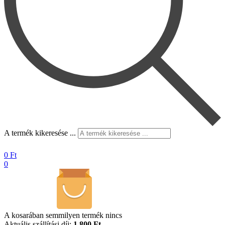
A termék kikeresése ...
0
Ft
0
A kosarában semmilyen termék nincs
Aktuális szállítási díj:
1.800 Ft