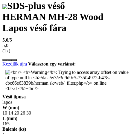
SDS-plus véső
HERMAN MH-28 Wood
Lapos véső fára
5,0
/5
5,0
(
1x
)
Kezdjük újra
Válasszon egy variánst:
Véső tipusa
lapos
W (mm)
10
14
20
26
30
L (mm)
165
Balenie (ks)