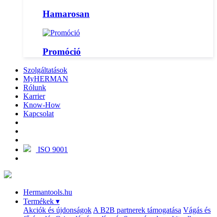
Hamarosan
Promóció
Szolgáltatások
MyHERMAN
Rólunk
Karrier
Know-How
Kapcsolat
ISO 9001
Hermantools.hu
Termékek
▾
Akciók és újdonságok
A B2B partnerek támogatása
Vágás és