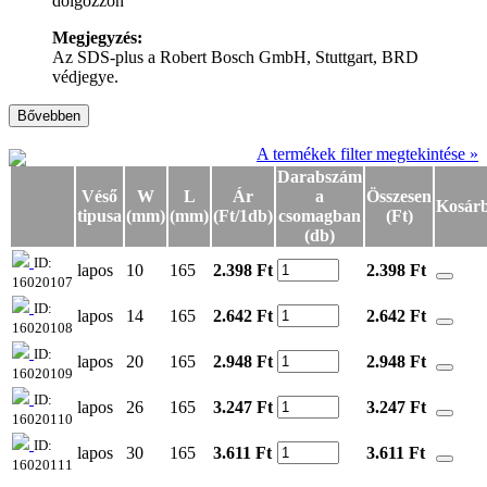
dolgozzon
Megjegyzés:
Az SDS-plus a Robert Bosch GmbH, Stuttgart, BRD
védjegye.
Bővebben
A termékek filter megtekintése »
Darabszám
Véső
W
L
Ár
a
Összesen
Kosár
tipusa
(mm)
(mm)
(Ft/1db)
csomagban
(Ft)
(db)
ID:
lapos
10
165
2.398 Ft
2.398
Ft
16020107
ID:
lapos
14
165
2.642 Ft
2.642
Ft
16020108
ID:
lapos
20
165
2.948 Ft
2.948
Ft
16020109
ID:
lapos
26
165
3.247 Ft
3.247
Ft
16020110
ID:
lapos
30
165
3.611 Ft
3.611
Ft
16020111