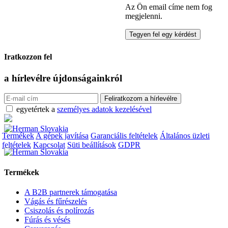
Az Ön email címe nem fog
megjelenni.
Iratkozzon fel
a hírlevélre
újdonságainkról
egyetértek a
személyes adatok kezelésével
Termékek
A gépek javítása
Garanciális feltételek
Általános üzleti
feltételek
Kapcsolat
Süti beállítások
GDPR
Termékek
A B2B partnerek támogatása
Vágás és fűrészelés
Csiszolás és polírozás
Fúrás és vésés