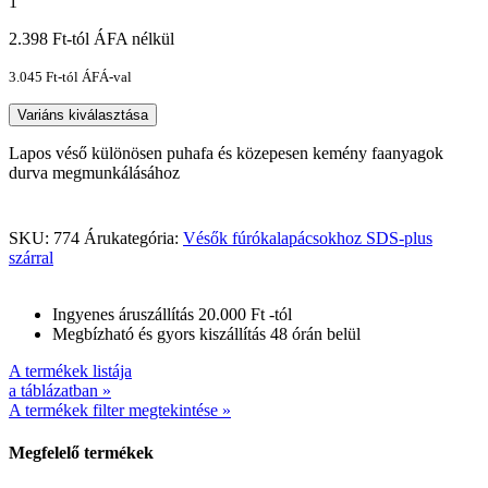
1
2.398
Ft
-tól ÁFA nélkül
3.045
Ft
-tól ÁFÁ-val
Variáns kiválasztása
Lapos véső különösen puhafa és közepesen kemény faanyagok
durva megmunkálásához
SKU:
774
Árukategória:
Vésők fúrókalapácsokhoz SDS-plus
szárral
Ingyenes áruszállítás 20.000 Ft -tól
Megbízható és gyors kiszállítás 48 órán belül
A termékek listája
a táblázatban »
A termékek filter megtekintése »
Megfelelő termékek