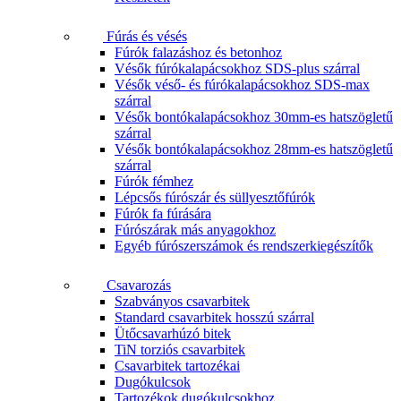
Fúrás és vésés
Fúrók falazáshoz és betonhoz
Vésők fúrókalapácsokhoz SDS-plus szárral
Vésők véső- és fúrókalapácsokhoz SDS-max
szárral
Vésők bontókalapácsokhoz 30mm-es hatszögletű
szárral
Vésők bontókalapácsokhoz 28mm-es hatszögletű
szárral
Fúrók fémhez
Lépcsős fúrószár és süllyesztőfúrók
Fúrók fa fúrására
Fúrószárak más anyagokhoz
Egyéb fúrószerszámok és rendszerkiegészítők
Csavarozás
Szabványos csavarbitek
Standard csavarbitek hosszú szárral
Ütőcsavarhúzó bitek
TiN torziós csavarbitek
Csavarbitek tartozékai
Dugókulcsok
Tartozékok dugókulcsokhoz