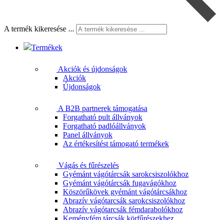
A termék kikeresése ...
Termékek
Akciók és újdonságok
Akciók
Újdonságok
A B2B partnerek támogatása
Forgatható pult állványok
Forgatható padlóállványok
Panel állványok
Az értékesítést támogató termékek
Vágás és fűrészelés
Gyémánt vágótárcsák sarokcsiszolókhoz
Gyémánt vágótárcsák fugavágókhoz
Köszörűkövek gyémánt vágótárcsákhoz
Abrazív vágótarcsák sarokcsiszolókhoz
Abrazív vágótarcsák fémdarabolókhoz
Keményfém tárcsák körfűrészekhez