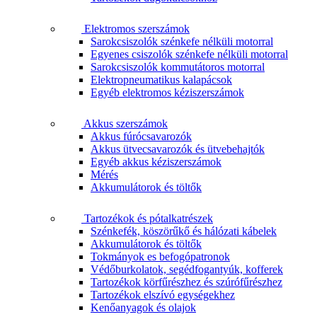
Elektromos szerszámok
Sarokcsiszolók szénkefe nélküli motorral
Egyenes csiszolók szénkefe nélküli motorral
Sarokcsiszolók kommutátoros motorral
Elektropneumatikus kalapácsok
Egyéb elektromos kéziszerszámok
Akkus szerszámok
Akkus fúrócsavarozók
Akkus ütvecsavarozók és ütvebehajtók
Egyéb akkus kéziszerszámok
Mérés
Akkumulátorok és töltők
Tartozékok és pótalkatrészek
Szénkefék, köszörűkő és hálózati kábelek
Akkumulátorok és töltők
Tokmányok es befogópatronok
Védőburkolatok, segédfogantyúk, kofferek
Tartozékok körfűrészhez és szúrófűrészhez
Tartozékok elszívó egységekhez
Kenőanyagok és olajok