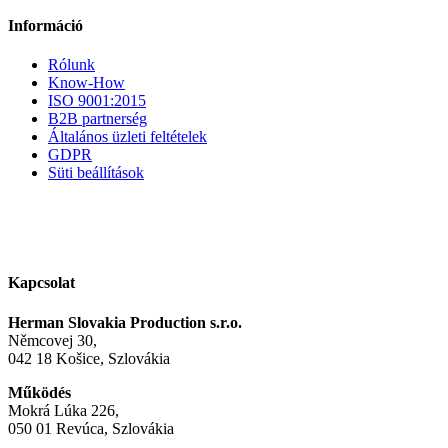
Információ
Rólunk
Know-How
ISO 9001:2015
B2B partnerség
Általános üzleti feltételek
GDPR
Süti beállítások
Kapcsolat
Herman Slovakia Production s.r.o.
Němcovej 30,
042 18 Košice, Szlovákia
Működés
Mokrá Lúka 226,
050 01 Revúca, Szlovákia