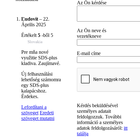
Az Ön kérdése
Ľudovit
–
22.
Április 2025
Az Ön neve és
Értékelt
5
-ből 5
vezetékneve
Slovakia
Pre mňa nové
E-mail címe
využitie SDS-plus
kladiva. Zaujímavé.
Új felhasználási
lehetőség számomra
egy SDS-plus
kalapácshoz.
Érdekes.
Kérdés beküldésével
Lefordítani a
személyes adatait
szöveget
Eredeti
feldolgozzuk. További
szöveget mutatni
információ a személyes
adatok feldolgozásáról:
itt
találja