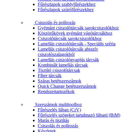
Fűrészlapok szablyfűrészekhez
Fűrészlapok szúrófűrészekhez
Csiszolás és polírozás
Gyémánt csiszolótárcsák sarokcsiszolókhoz
Köszörűkövek gyémánt vágótárcsákhoz
Csiszolótárcsák sarokcsiszolókhoz
Lamellás csiszolótárcsák - Speciális széria
Lamellás csiszolótárcsák abrazív
csiszolószalagokból
Lamellás csiszológyapjús tárcsák
Kombinált lamellás tárcsak
Tisztító csiszolótárcsak
Fíber tárcsák
Száras betétszerszámok
Quick Change betétszerszámok
Rendszertartozékok
Szerszámok multitoolhoz
Fűrészelés fában (CrV)
Fűrészelés szögeket tartalmazó fábanl (BiM)
Marás és tisztítás
Csiszolás és polírozás
Készletek