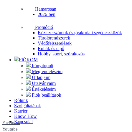
Hamarosan
2026-ben
Promóció
Kéziszerszámok és gyakorlati segédeszközök
Tárolórendszerek
Védőfelszerelések
Ruhák és cipő
Hobby, sport, szórakozás
FIÓKOM
Irányítópult
Megrendeléseim
Űrlapjaim
Utalványaim
Értékeléseim
Fiók beállítások
Rólunk
Szolgáltatások
Karrier
Know-How
Kapcsolat
Facebook
Youtube