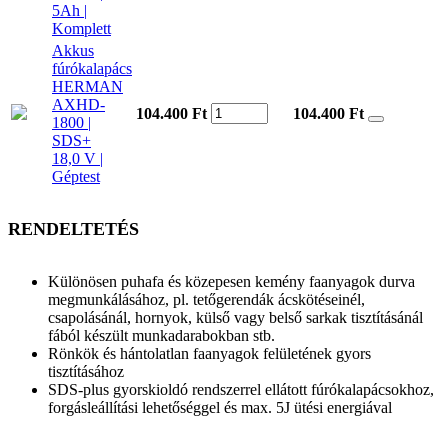
5Ah |
Komplett
Akkus
fúrókalapács
HERMAN
AXHD-
104.400 Ft
104.400
Ft
1800 |
SDS+
18,0 V |
Géptest
RENDELTETÉS
Különösen puhafa és közepesen kemény faanyagok durva
megmunkálásához, pl. tetőgerendák ácskötéseinél,
csapolásánál, hornyok, külső vagy belső sarkak tisztításánál
fából készült munkadarabokban stb.
Rönkök és hántolatlan faanyagok felületének gyors
tisztításához
SDS-plus gyorskioldó rendszerrel ellátott fúrókalapácsokhoz,
forgásleállítási lehetőséggel és max. 5J ütési energiával