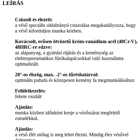
LEÍRÁS
Csiszolt és élezett:
a véső speciális oldalirányú csiszolása megakadályozza, hogy
a véső kiforduljon munka közben.
Kovácsolt, erősen ötvözetű króm-vanádium acél (40Cr-V),
48HRC-re edzve:
az alapanyag, a gyártási eljárás és a keménység az
elektropneumatikus fúrókalapácsokkal való használatra
optimalizált.
28°-os élszög, max. -2°-os tűréshatárral:
optimális puhafa és közepesen kemény fa megmunkálásához
Felületkezelés:
fekete oxidált
Ajánlás:
munka közben időnként kenje a vésőszárat megfelelő
zsiradékkal.
Ajánlás:
a véső élét utólag is meg lehet élezni. Mindig éles vésővel