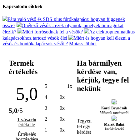
Kapcsolódó cikkek
Fára való véső és SDS-plus fúrókalapács: hogyan függenek
össze?
Önélező vésők - ezek olyanok, amelyek önmagukat
élezik?
Miért forrósodnak fel a vésők?
Az elektropneumatikus
kalapácsokhoz tartozó vésők élei
Miért és hogyan kell élezni a
véső- és bontókalapácsok vésőit?
Mutass többet
Termék
Ha bármilyen
értékelés
kérdése van,
kérjük, tegye fel
5
1x
5,0
nekünk
4
0x
3
0x
Karol Bryndzák
5,0
/5
Műszaki tanácsadó
2
0x
1 vásárló
Tegyen
értékelte
Marek Baláž
fel egy
Javításkezelő
1
0x
kérdést
Értékelés
hozzáadása