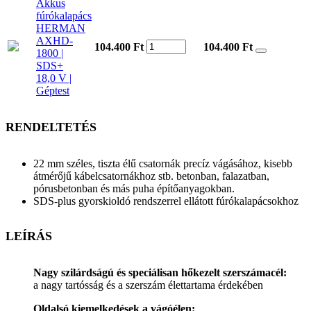
Akkus
fúrókalapács
HERMAN
AXHD-
104.400 Ft
104.400
Ft
1800 |
SDS+
18,0 V |
Géptest
RENDELTETÉS
22 mm széles, tiszta élű csatornák precíz vágásához, kisebb
átmérőjű kábelcsatornákhoz stb. betonban, falazatban,
pórusbetonban és más puha építőanyagokban.
SDS-plus gyorskioldó rendszerrel ellátott fúrókalapácsokhoz
LEÍRÁS
Nagy szilárdságú és speciálisan hőkezelt szerszámacél:
a nagy tartósság és a szerszám élettartama érdekében
Oldalsó kiemelkedések a vágóélen: