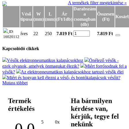
A termékek filter megtekintése »
Darabszám
Véső
W
L
Ár
a
Összesen
Kosár
tipusa
(mm)
(mm)
(Ft/1db)
csomagban
(Ft)
(db)
ID:
íves
22
250
7.819 Ft
7.819
Ft
16020112
Kapcsolódó cikkek
Vésők elektropneumatikus kalapácsokhoz
Önélező vésők -
ezek olyanok, amelyek önmagukat élezik?
Miért forrósodnak fel a
vésők?
Az elektropneumatikus kalapácsokhoz tartozó vésők élei
Miért és hogyan kell élezni a véső- és bontókalapácsok vésőit?
Mutass többet
Termék
Ha bármilyen
értékelés
kérdése van,
kérjük, tegye fel
5
0x
nekünk