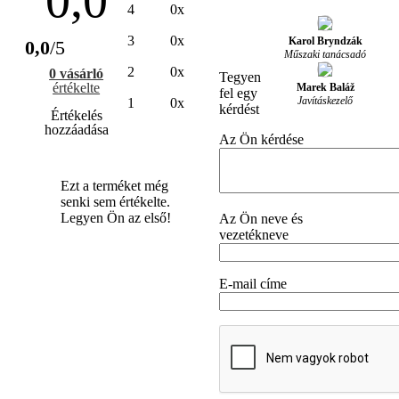
0,0
4
0x
3
0x
Karol Bryndzák
0,0
/5
Műszaki tanácsadó
2
0x
0 vásárló
Tegyen
értékelte
Marek Baláž
fel egy
Javításkezelő
1
0x
kérdést
Értékelés
hozzáadása
Az Ön kérdése
Ezt a terméket még
senki sem értékelte.
Legyen Ön az első!
Az Ön neve és
vezetékneve
E-mail címe