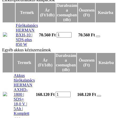
Darabszám
Ár
a
Összesen
Termék
Kosárba
(Ft/1db)
csomagban
(Ft)
(db)
Fúrókalapács
HERMAN
BXH-10 |
70.560 Ft
70.560
Ft
SDS-plus
850 W
Egyéb akkus kéziszerszámok
Egyéb akkus kéziszerszámok
Darabszám
Ár
a
Összesen
Termék
Kosárba
(Ft/1db)
csomagban
(Ft)
(db)
Akkus
fúrókalapács
HERMAN
AXHD-
1800 |
168.120 Ft
168.120
Ft
SDS+
18,0 V |
5Ah |
Komplett