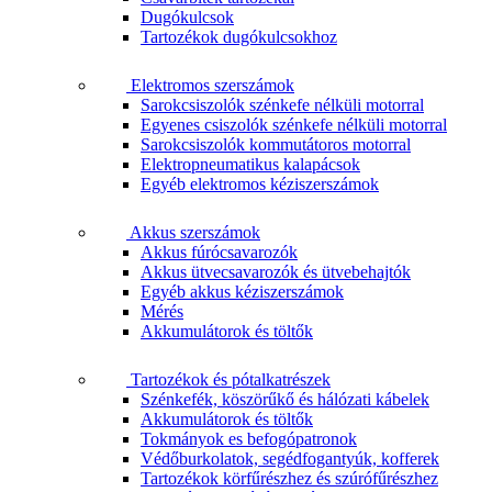
Dugókulcsok
Tartozékok dugókulcsokhoz
Elektromos szerszámok
Sarokcsiszolók szénkefe nélküli motorral
Egyenes csiszolók szénkefe nélküli motorral
Sarokcsiszolók kommutátoros motorral
Elektropneumatikus kalapácsok
Egyéb elektromos kéziszerszámok
Akkus szerszámok
Akkus fúrócsavarozók
Akkus ütvecsavarozók és ütvebehajtók
Egyéb akkus kéziszerszámok
Mérés
Akkumulátorok és töltők
Tartozékok és pótalkatrészek
Szénkefék, köszörűkő és hálózati kábelek
Akkumulátorok és töltők
Tokmányok es befogópatronok
Védőburkolatok, segédfogantyúk, kofferek
Tartozékok körfűrészhez és szúrófűrészhez