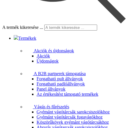
A termék kikeresése ...
Termékek
Akciók és újdonságok
Akciók
Újdonságok
A B2B partnerek támogatása
Forgatható pult állványok
Forgatható padlóállványok
Panel állványok
Az értékesítést támogató termékek
Vágás és fűrészelés
Gyémánt vágótárcsák sarokcsiszolókhoz
Gyémánt vágótárcsák fugavágókhoz
Köszörűkövek gyémánt vágótárcsákhoz
Abrazív vágótarcsák sarokcsiszolókhoz