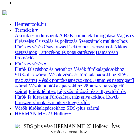
Hermantools.hu
Termékek
▾
Akciók és újdonságok
A B2B partnerek támogatása
Vágás és
fűrészelés
Csiszolás és polírozás
Szerszámok multitoolhoz
Fúrás és vésés
Csavarozás
Elektromos szerszámok
Akkus
szerszámok
Tartozékok és pótalkatrészek
Hamarosan
Promóció
Fúrás és vésés
▾
Fúrók falazáshoz és betonhoz
Vésők fúrókalapácsokhoz
SDS-plus szárral
Vésők véső- és fúrókalapácsokhoz SDS-
max szárral
Vésők bontókalapácsokhoz 30mm-es hatszögletű
szárral
Vésők bontókalapácsokhoz 28mm-es hatszögletű
szárral
Fúrók fémhez
Lépcsős fúrószár és süllyesztőfúrók
Fúrók fa fúrására
Fúrószárak más anyagokhoz
Egyéb
fúrószerszámok és rendszerkiegészítők
Vésők fúrókalapácsokhoz SDS-plus szárral
HERMAN MH-23 Hollow+