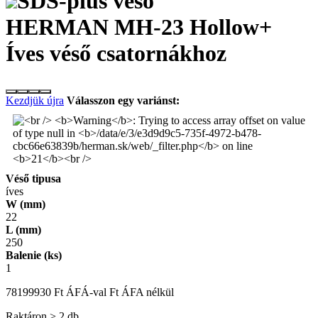
SDS-plus véső
HERMAN MH-23 Hollow+
Íves véső csatornákhoz
Kezdjük újra
Válasszon egy variánst:
Véső tipusa
íves
W (mm)
22
L (mm)
250
Balenie (ks)
1
7819
9930
Ft
ÁFÁ-val
Ft
ÁFA nélkül
Raktáron > 2 db