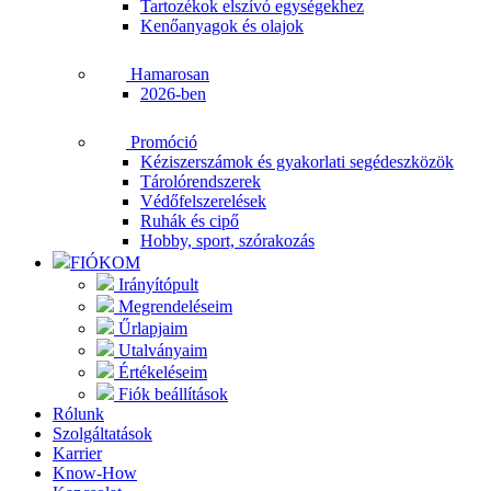
Tartozékok elszívó egységekhez
Kenőanyagok és olajok
Hamarosan
2026-ben
Promóció
Kéziszerszámok és gyakorlati segédeszközök
Tárolórendszerek
Védőfelszerelések
Ruhák és cipő
Hobby, sport, szórakozás
FIÓKOM
Irányítópult
Megrendeléseim
Űrlapjaim
Utalványaim
Értékeléseim
Fiók beállítások
Rólunk
Szolgáltatások
Karrier
Know-How