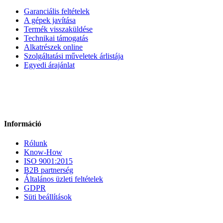
Garanciális feltételek
A gépek javítása
Termék visszaküldése
Technikai támogatás
Alkatrészek online
Szolgáltatási műveletek árlistája
Egyedi árajánlat
Információ
Rólunk
Know-How
ISO 9001:2015
B2B partnerség
Általános üzleti feltételek
GDPR
Süti beállítások