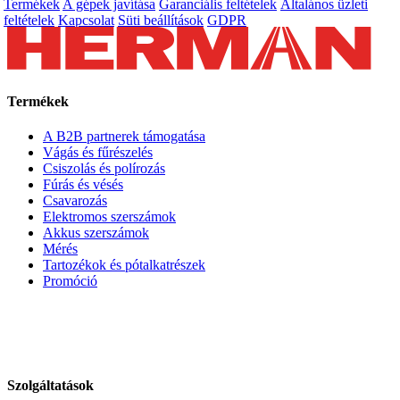
Termékek
A gépek javítása
Garanciális feltételek
Általános üzleti
feltételek
Kapcsolat
Süti beállítások
GDPR
Termékek
A B2B partnerek támogatása
Vágás és fűrészelés
Csiszolás és polírozás
Fúrás és vésés
Csavarozás
Elektromos szerszámok
Akkus szerszámok
Mérés
Tartozékok és pótalkatrészek
Promóció
Szolgáltatások