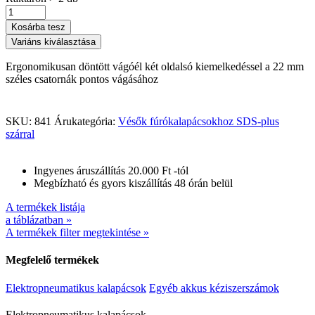
Kosárba tesz
Variáns kiválasztása
Ergonomikusan döntött vágóél két oldalsó kiemelkedéssel a 22 mm
széles csatornák pontos vágásához
SKU:
841
Árukategória:
Vésők fúrókalapácsokhoz SDS-plus
szárral
Ingyenes áruszállítás 20.000 Ft -tól
Megbízható és gyors kiszállítás 48 órán belül
A termékek listája
a táblázatban »
A termékek filter megtekintése »
Megfelelő termékek
Elektropneumatikus kalapácsok
Egyéb akkus kéziszerszámok
Elektropneumatikus kalapácsok
Elektropneumatikus kalapácsok