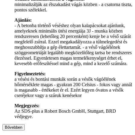
minimalizálják az élszakadást vágás közben - a csatorna tiszta,
pontos szélekkel.
Ajánlás:
- A betonba történő véséshez olyan kalapácsokat ajánlunk,
amelyeknek minimális ütési energiája 3J - munka közben
rendszeresen (lehetőleg 20 percenként) kenje be a véső szárát
megfelelő zsírral. Ezzel megakadályozza a túlmelegedést és
meghosszabbítja a gép élettartamát. - a véső vágóélének
szöggeometriáját legalább megközelítőleg tartsa be rendszeres
élezéssel. Egyenletesen magas termelékenységet érhet el,
kevesebb erőfeszítéssel mind a gép, mind a kezelő számára.
Figyelmeztetés:
a vésési és bontási munkák során a vésők vágóélének
hőmérséklete magas - gyakran 200 Celsius - fokos vagy annál
is magasabb - értékeket ér el. Ezért legyen óvatos a vésők
cseréjekor vagy a száruk kenésekor
Megjegyzés:
Az SDS-plus a Robert Bosch GmbH, Stuttgart, BRD
védjegye.
Bővebben