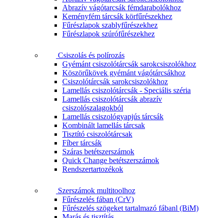
Abrazív vágótarcsák fémdarabolókhoz
Keményfém tárcsák körfűrészekhez
Fűrészlapok szablyfűrészekhez
Fűrészlapok szúrófűrészekhez
Csiszolás és polírozás
Gyémánt csiszolótárcsák sarokcsiszolókhoz
Köszörűkövek gyémánt vágótárcsákhoz
Csiszolótárcsák sarokcsiszolókhoz
Lamellás csiszolótárcsák - Speciális széria
Lamellás csiszolótárcsák abrazív
csiszolószalagokból
Lamellás csiszológyapjús tárcsák
Kombinált lamellás tárcsak
Tisztító csiszolótárcsak
Fíber tárcsák
Száras betétszerszámok
Quick Change betétszerszámok
Rendszertartozékok
Szerszámok multitoolhoz
Fűrészelés fában (CrV)
Fűrészelés szögeket tartalmazó fábanl (BiM)
Marás és tisztítás