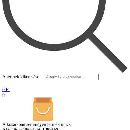
A termék kikeresése ...
0
Ft
0
A kosarában semmilyen termék nincs
Aktuális szállítási díj:
1.800 Ft