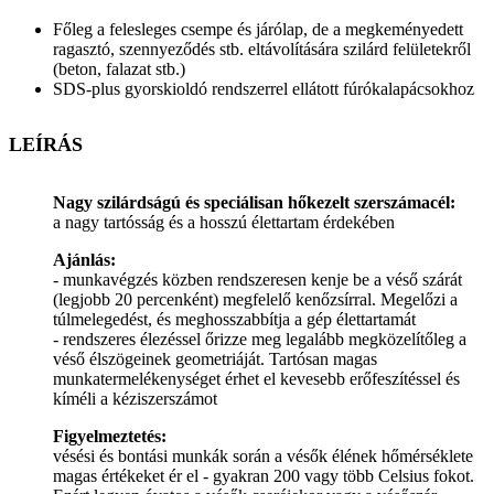
Főleg a felesleges csempe és járólap, de a megkeményedett
ragasztó, szennyeződés stb. eltávolítására szilárd felületekről
(beton, falazat stb.)
SDS-plus gyorskioldó rendszerrel ellátott fúrókalapácsokhoz
LEÍRÁS
Nagy szilárdságú és speciálisan hőkezelt szerszámacél:
a nagy tartósság és a hosszú élettartam érdekében
Ajánlás:
- munkavégzés közben rendszeresen kenje be a véső szárát
(legjobb 20 percenként) megfelelő kenőzsírral. Megelőzi a
túlmelegedést, és meghosszabbítja a gép élettartamát
- rendszeres élezéssel őrizze meg legalább megközelítőleg a
véső élszögeinek geometriáját. Tartósan magas
munkatermelékenységet érhet el kevesebb erőfeszítéssel és
kíméli a kéziszerszámot
Figyelmeztetés:
vésési és bontási munkák során a vésők élének hőmérséklete
magas értékeket ér el - gyakran 200 vagy több Celsius fokot.