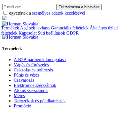
egyetértek a
személyes adatok kezelésével
Termékek
A gépek javítása
Garanciális feltételek
Általános üzleti
feltételek
Kapcsolat
Süti beállítások
GDPR
Termékek
A B2B partnerek támogatása
Vágás és fűrészelés
Csiszolás és polírozás
Fúrás és vésés
Csavarozás
Elektromos szerszámok
Akkus szerszámok
Mérés
Tartozékok és pótalkatrészek
Promóció