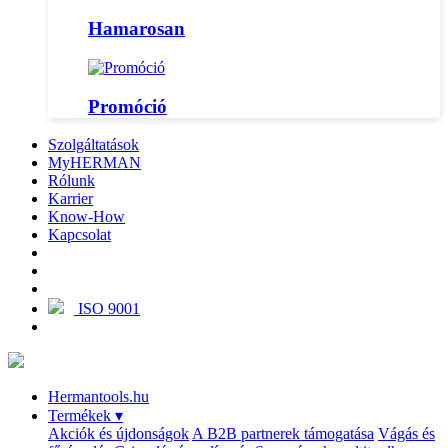
Hamarosan
Promóció
Szolgáltatások
MyHERMAN
Rólunk
Karrier
Know-How
Kapcsolat
ISO 9001
Hermantools.hu
Termékek
▾
Akciók és újdonságok
A B2B partnerek támogatása
Vágás és