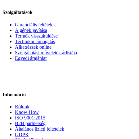
Szolgáltatások
Garanciális feltételek
A gépek javítása
Termék visszaküldése
Technikai támogatás
Alkatrészek online
Szolgáltatási műveletek árlistája
Egyedi árajánlat
Információ
Rólunk
Know-How
ISO 9001:2015
B2B partnerség
Általános üzleti feltételek
GDPR