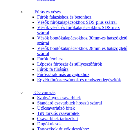
Fúrás és vésés
Fúrók falazáshoz és betonhoz
Vésők fúrókalapácsokhoz SDS-plus szárral
Vésők véső- és fúrókalapácsokhoz SDS-max
szárral
Vésők bontókalapácsokhoz 30mm-es hatszögletű
szárral
Vésők bontókalapácsokhoz 28mm-es hatszögletű
szárral
Fúrók fémhez
Lépcsős fúrószár és süllyesztőfúrók
Fúrók fa fúrására
Fúrószárak más anyagokhoz
Egyéb fúrószerszámok és rendszerkiegészítők
Csavarozás
Szabványos csavarbitek
Standard csavarbitek hosszú szárral
Ütőcsavarhúzó bitek
TiN torziós csavarbitek
Csavarbitek tartozékai
Dugókulcsok
Tartozékok dugókulcsokhoz