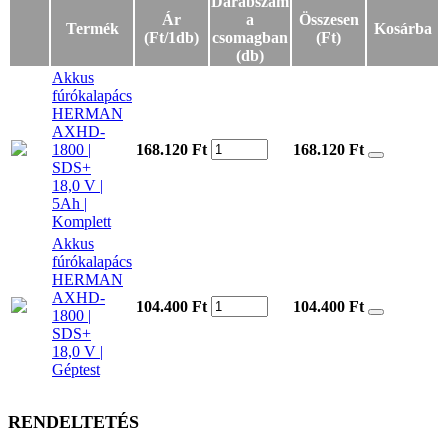
Darabszám
Ár
a
Összesen
Termék
Kosárba
(Ft/1db)
csomagban
(Ft)
(db)
Akkus
fúrókalapács
HERMAN
AXHD-
1800 |
168.120 Ft
168.120
Ft
SDS+
18,0 V |
5Ah |
Komplett
Akkus
fúrókalapács
HERMAN
AXHD-
104.400 Ft
104.400
Ft
1800 |
SDS+
18,0 V |
Géptest
RENDELTETÉS