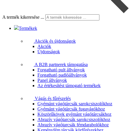
A termék kikeresése ...
Termékek
Akciók és újdonságok
Akciók
Újdonságok
A B2B partnerek támogatása
Forgatható pult állványok
Forgatható padlóállványok
Panel állványok
Az értékesítést támogató termékek
Vágás és fűrészelés
Gyémánt vágótárcsák sarokcsiszolókhoz
Gyémánt vágótárcsák fugavágókhoz
Köszörűkövek gyémánt vágótárcsákhoz
Abrazív vágótarcsák sarokcsiszolókhoz
Abrazív vágótarcsák fémdarabolókhoz
Keményfém tárcsák körfűrészekhez