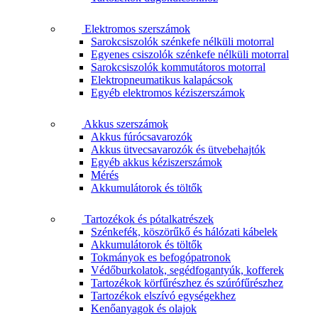
Elektromos szerszámok
Sarokcsiszolók szénkefe nélküli motorral
Egyenes csiszolók szénkefe nélküli motorral
Sarokcsiszolók kommutátoros motorral
Elektropneumatikus kalapácsok
Egyéb elektromos kéziszerszámok
Akkus szerszámok
Akkus fúrócsavarozók
Akkus ütvecsavarozók és ütvebehajtók
Egyéb akkus kéziszerszámok
Mérés
Akkumulátorok és töltők
Tartozékok és pótalkatrészek
Szénkefék, köszörűkő és hálózati kábelek
Akkumulátorok és töltők
Tokmányok es befogópatronok
Védőburkolatok, segédfogantyúk, kofferek
Tartozékok körfűrészhez és szúrófűrészhez
Tartozékok elszívó egységekhez
Kenőanyagok és olajok