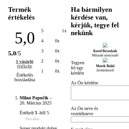
Termék
Ha bármilyen
értékelés
kérdése van,
kérjük, tegye fel
5
1x
5,0
nekünk
4
0x
3
0x
Karol Bryndzák
5,0
/5
Műszaki tanácsadó
2
0x
1 vásárló
Tegyen
értékelte
Marek Baláž
fel egy
Javításkezelő
1
0x
kérdést
Értékelés
hozzáadása
Az Ön kérdése
Milan Papučík
–
20. Március 2025
Az Ön neve és
Értékelt
5
-ből 5
vezetékneve
Slovakia
Super produkt dobre