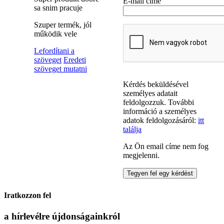
E-mail címe
sa snim pracuje
Szuper termék, jól
működik vele
Lefordítani a
szöveget
Eredeti
szöveget mutatni
Kérdés beküldésével
személyes adatait
feldolgozzuk. További
információ a személyes
adatok feldolgozásáról:
itt
találja
Az Ön email címe nem fog
megjelenni.
Iratkozzon fel
a hírlevélre
újdonságainkról