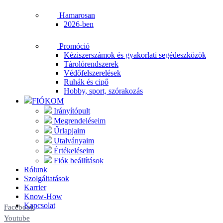
Hamarosan
2026-ben
Promóció
Kéziszerszámok és gyakorlati segédeszközök
Tárolórendszerek
Védőfelszerelések
Ruhák és cipő
Hobby, sport, szórakozás
FIÓKOM
Irányítópult
Megrendeléseim
Űrlapjaim
Utalványaim
Értékeléseim
Fiók beállítások
Rólunk
Szolgáltatások
Karrier
Know-How
Kapcsolat
Facebook
Youtube