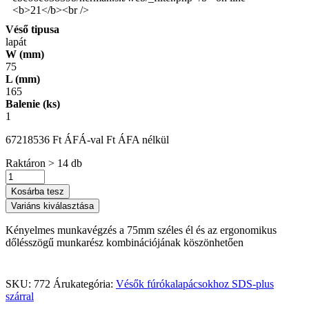
Véső tipusa
lapát
W (mm)
75
L (mm)
165
Balenie (ks)
1
6721
8536
Ft
ÁFÁ-val
Ft
ÁFA nélkül
Raktáron > 14 db
Kosárba tesz
Variáns kiválasztása
Kényelmes munkavégzés a 75mm széles él és az ergonomikus
dőlésszögű munkarész kombinációjának köszönhetően
SKU:
772
Árukategória:
Vésők fúrókalapácsokhoz SDS-plus
szárral