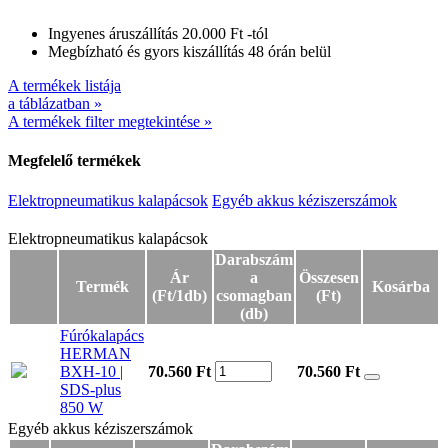
Ingyenes áruszállítás 20.000 Ft -tól
Megbízható és gyors kiszállítás 48 órán belül
A termékek listája
a táblázatban »
A termékek filter megtekintése »
Megfelelő termékek
Elektropneumatikus kalapácsok
Egyéb akkus kéziszerszámok
Elektropneumatikus kalapácsok
Elektropneumatikus kalapácsok
Darabszám
Ár
a
Összesen
Termék
Kosárba
(Ft/1db)
csomagban
(Ft)
(db)
Fúrókalapács
HERMAN
BXH-10 |
70.560 Ft
70.560
Ft
SDS-plus
850 W
Egyéb akkus kéziszerszámok
Egyéb akkus kéziszerszámok