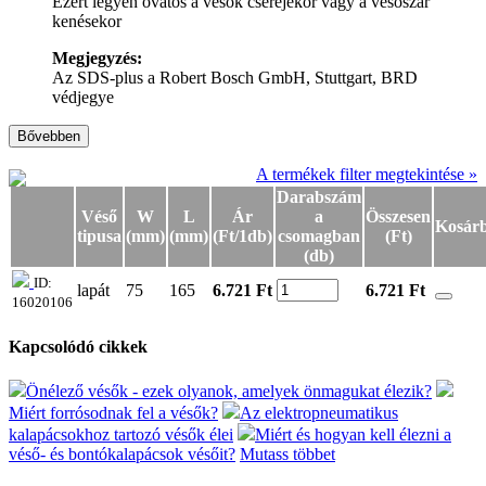
Ezért legyen óvatos a vésők cseréjekor vagy a vésőszár
kenésekor
Megjegyzés:
Az SDS-plus a Robert Bosch GmbH, Stuttgart, BRD
védjegye
Bővebben
A termékek filter megtekintése »
Darabszám
Véső
W
L
Ár
a
Összesen
Kosár
tipusa
(mm)
(mm)
(Ft/1db)
csomagban
(Ft)
(db)
ID:
lapát
75
165
6.721 Ft
6.721
Ft
16020106
Kapcsolódó cikkek
Önélező vésők - ezek olyanok, amelyek önmagukat élezik?
Miért forrósodnak fel a vésők?
Az elektropneumatikus
kalapácsokhoz tartozó vésők élei
Miért és hogyan kell élezni a
véső- és bontókalapácsok vésőit?
Mutass többet