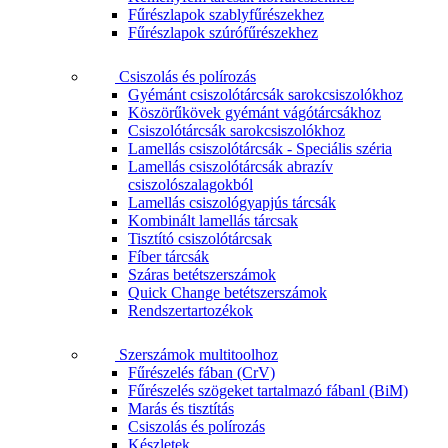
Fűrészlapok szablyfűrészekhez
Fűrészlapok szúrófűrészekhez
Csiszolás és polírozás
Gyémánt csiszolótárcsák sarokcsiszolókhoz
Köszörűkövek gyémánt vágótárcsákhoz
Csiszolótárcsák sarokcsiszolókhoz
Lamellás csiszolótárcsák - Speciális széria
Lamellás csiszolótárcsák abrazív
csiszolószalagokból
Lamellás csiszológyapjús tárcsák
Kombinált lamellás tárcsak
Tisztító csiszolótárcsak
Fíber tárcsák
Száras betétszerszámok
Quick Change betétszerszámok
Rendszertartozékok
Szerszámok multitoolhoz
Fűrészelés fában (CrV)
Fűrészelés szögeket tartalmazó fábanl (BiM)
Marás és tisztítás
Csiszolás és polírozás
Készletek