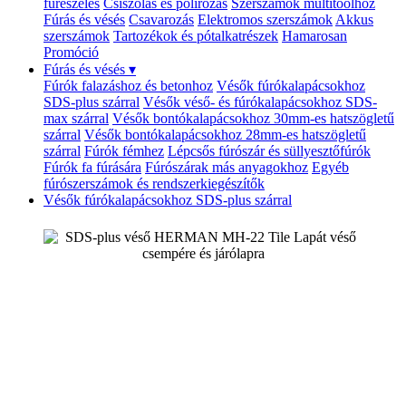
fűrészelés
Csiszolás és polírozás
Szerszámok multitoolhoz
Fúrás és vésés
Csavarozás
Elektromos szerszámok
Akkus
szerszámok
Tartozékok és pótalkatrészek
Hamarosan
Promóció
Fúrás és vésés
▾
Fúrók falazáshoz és betonhoz
Vésők fúrókalapácsokhoz
SDS-plus szárral
Vésők véső- és fúrókalapácsokhoz SDS-
max szárral
Vésők bontókalapácsokhoz 30mm-es hatszögletű
szárral
Vésők bontókalapácsokhoz 28mm-es hatszögletű
szárral
Fúrók fémhez
Lépcsős fúrószár és süllyesztőfúrók
Fúrók fa fúrására
Fúrószárak más anyagokhoz
Egyéb
fúrószerszámok és rendszerkiegészítők
Vésők fúrókalapácsokhoz SDS-plus szárral