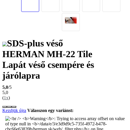
SDS-plus véső
HERMAN MH-22 Tile
Lapát véső csempére és
járólapra
5,0
/5
5,0
(
1x
)
Kezdjük újra
Válasszon egy variánst: