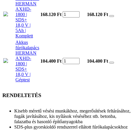
HERMAN
AXHD-
1800 |
168.120 Ft
168.120
Ft
SDS+
18,0 V |
5Ah |
Komplett
Akkus
fúrókalapács
HERMAN
AXHD-
104.400 Ft
104.400
Ft
1800 |
SDS+
18,0 V |
Géptest
RENDELTETÉS
Kisebb méretű vésési munkákhoz, megerősítések feltárásához,
fugák javításához, kis nyílások véséséhez stb. betonba,
falazatba és hasonló építőanyagokba
SDS-plus gyorskioldó rendszerrel ellátott fúrókalapácsokhoz