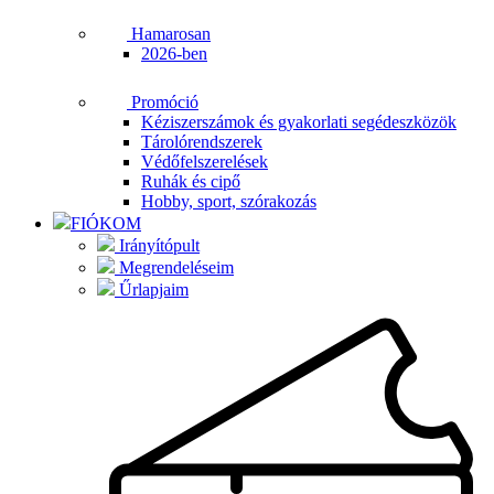
Hamarosan
2026-ben
Promóció
Kéziszerszámok és gyakorlati segédeszközök
Tárolórendszerek
Védőfelszerelések
Ruhák és cipő
Hobby, sport, szórakozás
FIÓKOM
Irányítópult
Megrendeléseim
Űrlapjaim