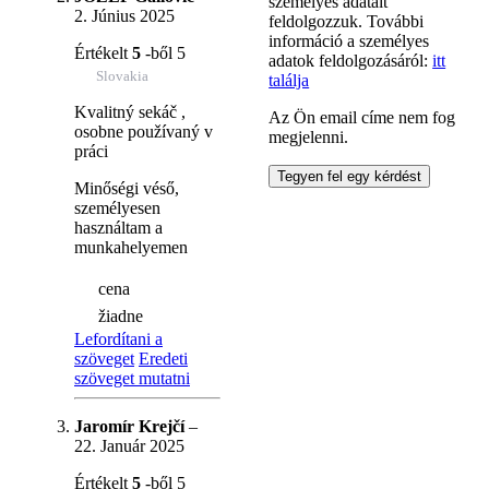
személyes adatait
2. Június 2025
feldolgozzuk. További
információ a személyes
Értékelt
5
-ből 5
adatok feldolgozásáról:
itt
Slovakia
találja
Kvalitný sekáč ,
Az Ön email címe nem fog
osobne používaný v
megjelenni.
práci
Minőségi véső,
személyesen
használtam a
munkahelyemen
cena
žiadne
Lefordítani a
szöveget
Eredeti
szöveget mutatni
Jaromír Krejčí
–
22. Január 2025
Értékelt
5
-ből 5