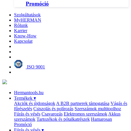
Promóció
Szolgáltatások
MyHERMAN
Rólunk
Karrier
Know-How
Kapcsolat
ISO 9001
Hermantools.hu
Termékek
▾
Akciók és újdonságok
A B2B partnerek támogatása
Vágás és
fűrészelés
Csiszolás és polírozás
Szerszámok multitoolhoz
Fúrás és vésés
Csavarozás
Elektromos szerszámok
Akkus
szerszámok
Tartozékok és pótalkatrészek
Hamarosan
Promóció
Fúrás és vésés
▾