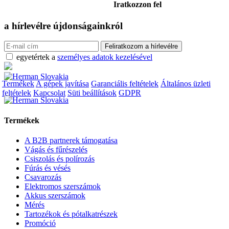
Iratkozzon fel
a hírlevélre
újdonságainkról
egyetértek a
személyes adatok kezelésével
Termékek
A gépek javítása
Garanciális feltételek
Általános üzleti
feltételek
Kapcsolat
Süti beállítások
GDPR
Termékek
A B2B partnerek támogatása
Vágás és fűrészelés
Csiszolás és polírozás
Fúrás és vésés
Csavarozás
Elektromos szerszámok
Akkus szerszámok
Mérés
Tartozékok és pótalkatrészek
Promóció