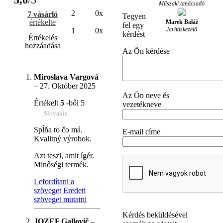
Műszaki tanácsadó
2
0x
7 vásárló
Tegyen
értékelte
Marek Baláž
fel egy
Javításkezelő
1
0x
kérdést
Értékelés
hozzáadása
Az Ön kérdése
Miroslava Vargová
–
27. Október 2025
Az Ön neve és
Értékelt
5
-ből 5
vezetékneve
Slovakia
Spĺňa to čo má.
E-mail címe
Kvalitný výrobok.
Azt teszi, amit ígér.
Minőségi termék.
Lefordítani a
szöveget
Eredeti
szöveget mutatni
Kérdés beküldésével
JOZEF Gallovič
–