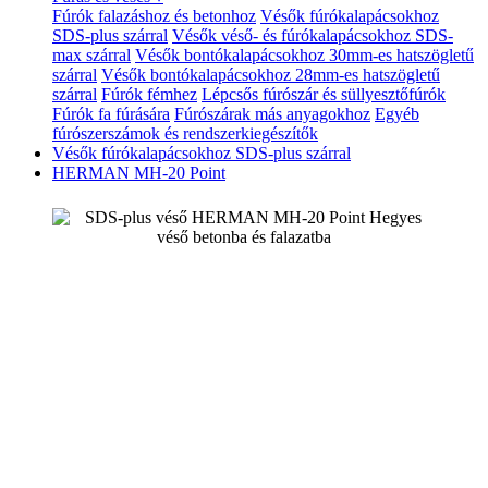
Fúrók falazáshoz és betonhoz
Vésők fúrókalapácsokhoz
SDS-plus szárral
Vésők véső- és fúrókalapácsokhoz SDS-
max szárral
Vésők bontókalapácsokhoz 30mm-es hatszögletű
szárral
Vésők bontókalapácsokhoz 28mm-es hatszögletű
szárral
Fúrók fémhez
Lépcsős fúrószár és süllyesztőfúrók
Fúrók fa fúrására
Fúrószárak más anyagokhoz
Egyéb
fúrószerszámok és rendszerkiegészítők
Vésők fúrókalapácsokhoz SDS-plus szárral
HERMAN MH-20 Point