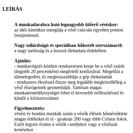
LEÍRÁS
A munkadarabra ható legnagyobb ütőerő véséskor:
az ütés kinetikus energiája a véső csúcsán egyetlen ponton
összpontosul.
Nagy szilárdságú és speciálisan hőkezelt szerszámacél:
a nagy tartósság és a hosszú élettartam érdekében
Ajánlás:
- munkavégzés közben rendszeresen kenje be a véső szárát
(legjobb 20 percenként) megfelelő kenőzsírral. Megelőzi a
túlmelegedést, és meghosszabbítja a gép élettartamát
- rendszeres élezéssel őrizze meg legalább megközelítőleg a
véső élszögeinek geometriáját. Tartósan magas
munkatermelékenységet érhet el kevesebb erőfeszítéssel és
kíméli a kéziszerszámot
Figyelmeztetés:
vésési és bontási munkák során a vésők élének hőmérséklete
magas értékeket ér el - gyakran 200 vagy több Celsius fokot.
Ezért legyen óvatos a vésők cseréjekor vagy a vésőszár
kenésekor