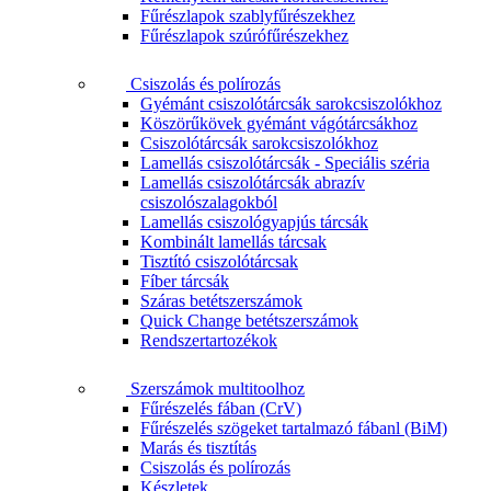
Fűrészlapok szablyfűrészekhez
Fűrészlapok szúrófűrészekhez
Csiszolás és polírozás
Gyémánt csiszolótárcsák sarokcsiszolókhoz
Köszörűkövek gyémánt vágótárcsákhoz
Csiszolótárcsák sarokcsiszolókhoz
Lamellás csiszolótárcsák - Speciális széria
Lamellás csiszolótárcsák abrazív
csiszolószalagokból
Lamellás csiszológyapjús tárcsák
Kombinált lamellás tárcsak
Tisztító csiszolótárcsak
Fíber tárcsák
Száras betétszerszámok
Quick Change betétszerszámok
Rendszertartozékok
Szerszámok multitoolhoz
Fűrészelés fában (CrV)
Fűrészelés szögeket tartalmazó fábanl (BiM)
Marás és tisztítás
Csiszolás és polírozás
Készletek