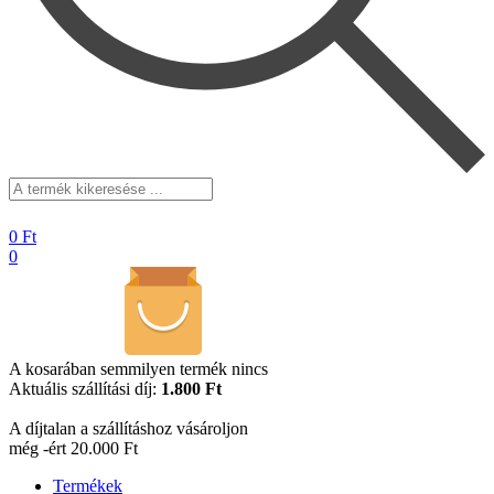
A
termék
kikeresése
0
Ft
...
0
A kosarában semmilyen termék nincs
Aktuális szállítási díj:
1.800 Ft
A díjtalan a szállításhoz vásároljon
még -ért 20.000 Ft
Termékek