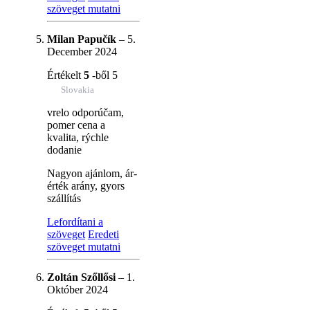
szöveget mutatni
Milan Papučík
–
5.
December 2024
Értékelt
5
-ből 5
Slovakia
vrelo odporúčam,
pomer cena a
kvalita, rýchle
dodanie
Nagyon ajánlom, ár-
érték arány, gyors
szállítás
Lefordítani a
szöveget
Eredeti
szöveget mutatni
Zoltán Szőllősi
–
1.
Október 2024