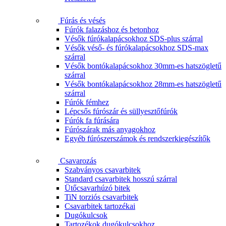
Fúrás és vésés
Fúrók falazáshoz és betonhoz
Vésők fúrókalapácsokhoz SDS-plus szárral
Vésők véső- és fúrókalapácsokhoz SDS-max
szárral
Vésők bontókalapácsokhoz 30mm-es hatszögletű
szárral
Vésők bontókalapácsokhoz 28mm-es hatszögletű
szárral
Fúrók fémhez
Lépcsős fúrószár és süllyesztőfúrók
Fúrók fa fúrására
Fúrószárak más anyagokhoz
Egyéb fúrószerszámok és rendszerkiegészítők
Csavarozás
Szabványos csavarbitek
Standard csavarbitek hosszú szárral
Ütőcsavarhúzó bitek
TiN torziós csavarbitek
Csavarbitek tartozékai
Dugókulcsok
Tartozékok dugókulcsokhoz