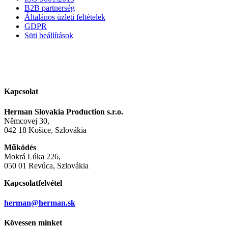
B2B partnerség
Általános üzleti feltételek
GDPR
Süti beállítások
Kapcsolat
Herman Slovakia Production s.r.o.
Němcovej 30,
042 18 Košice, Szlovákia
Működés
Mokrá Lúka 226,
050 01 Revúca, Szlovákia
Kapcsolatfelvétel
herman@herman.sk
Kövessen minket