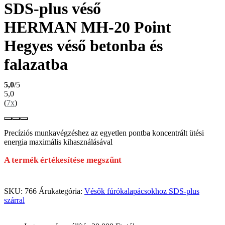
SDS-plus véső
HERMAN MH-20 Point
Hegyes véső betonba és
falazatba
5,0
/5
5,0
(
7x
)
Precíziós munkavégzéshez az egyetlen pontba koncentrált ütési
energia maximális kihasználásával
A termék értékesítése megszűnt
SKU:
766
Árukategória:
Vésők fúrókalapácsokhoz SDS-plus
szárral