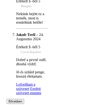
Értékelt
5
-ből 5
Hungary
Nekünk bejött ez a
termék, most is
rendeltünk belőle!
Jakub Trešl
–
24.
Augusztus 2024
Értékelt
5
-ből 5
Czech Republic
Dobré a pevné ostří,
dlouhá výdrž.
Jó és szilárd penge,
hosszú élettartam.
Lefordítani a
szöveget
Eredeti
szöveget mutatni
Bővebben