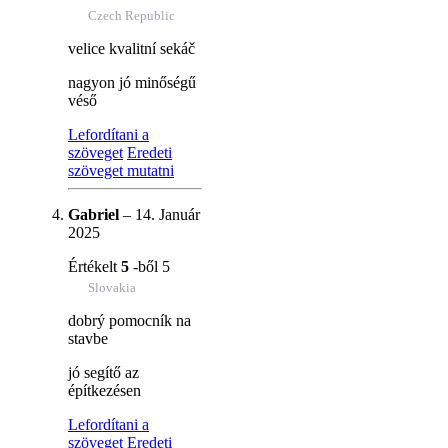
Czech Republic
velice kvalitní sekáč
nagyon jó minőségű
véső
Lefordítani a
szöveget
Eredeti
szöveget mutatni
Gabriel
–
14. Január
2025
Értékelt
5
-ből 5
Slovakia
dobrý pomocník na
stavbe
jó segítő az
építkezésen
Lefordítani a
szöveget
Eredeti