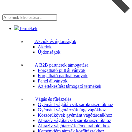
A
termék
kikeresése
Termékek
...
Akciók és újdonságok
Akciók
Újdonságok
A B2B partnerek támogatása
Forgatható pult állványok
Forgatható padlóállványok
Panel állványok
Az értékesítést támogató termékek
Vágás és fűrészelés
Gyémánt vágótárcsák sarokcsiszolókhoz
Gyémánt vágótárcsák fugavágókhoz
Köszörűkövek gyémánt vágótárcsákhoz
Abrazív vágótarcsák sarokcsiszolókhoz
Abrazív vágótarcsák fémdarabolókhoz
Keményfém tárcsák körfűrészekhez