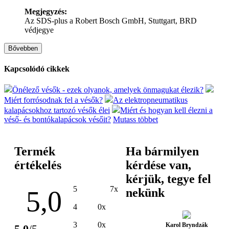
Megjegyzés:
Az SDS-plus a Robert Bosch GmbH, Stuttgart, BRD
védjegye
Bővebben
Kapcsolódó cikkek
Önélező vésők - ezek olyanok, amelyek önmagukat élezik?
Miért forrósodnak fel a vésők?
Az elektropneumatikus
kalapácsokhoz tartozó vésők élei
Miért és hogyan kell élezni a
véső- és bontókalapácsok vésőit?
Mutass többet
Termék
Ha bármilyen
értékelés
kérdése van,
kérjük, tegye fel
5
7x
5,0
nekünk
4
0x
3
0x
Karol Bryndzák
5,0
/5