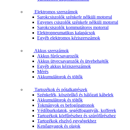
Elektromos szerszámok
Sarokcsiszolók szénkefe nélküli motorral
Egyenes csiszolók szénkefe nélküli motorral
Sarokcsiszolók kommutátoros motorral
Elektropneumatikus kalapácsok
Egyéb elektromos kéziszerszámok
Akkus szerszámok
Akkus fúrócsavarozók
Akkus ütvecsavarozók és ütvebehajtók
Egyéb akkus kéziszerszámok
Mérés
Akkumulátorok és töltők
Tartozékok és pótalkatrészek
Szénkefék, köszörűkő és hálózati kábelek
Akkumulátorok és töltők
Tokmányok es befogópatronok
Védőburkolatok, segédfogantyúk, kofferek
Tartozékok körfűrészhez és szúrófűrészhez
Tartozékok elszívó egységekhez
Kenőanyagok és olajok