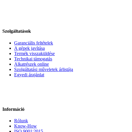
Szolgáltatások
Garanciális feltételek
A gépek javítása
Termék visszaküldése
Technikai támogatás
Alkatrészek online
Szolgáltatási műveletek árlistája
Egyedi árajánlat
Információ
Rólunk
Know-How
ISO 9001:2015