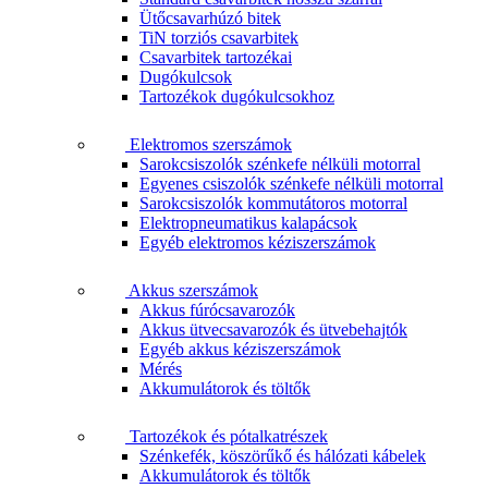
Ütőcsavarhúzó bitek
TiN torziós csavarbitek
Csavarbitek tartozékai
Dugókulcsok
Tartozékok dugókulcsokhoz
Elektromos szerszámok
Sarokcsiszolók szénkefe nélküli motorral
Egyenes csiszolók szénkefe nélküli motorral
Sarokcsiszolók kommutátoros motorral
Elektropneumatikus kalapácsok
Egyéb elektromos kéziszerszámok
Akkus szerszámok
Akkus fúrócsavarozók
Akkus ütvecsavarozók és ütvebehajtók
Egyéb akkus kéziszerszámok
Mérés
Akkumulátorok és töltők
Tartozékok és pótalkatrészek
Szénkefék, köszörűkő és hálózati kábelek
Akkumulátorok és töltők