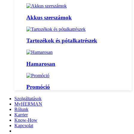
Akkus szerszámok
Tartozékok és pótalkatrészek
Hamarosan
Promóció
Szolgáltatások
MyHERMAN
Rólunk
Karrier
Know-How
Kapcsolat