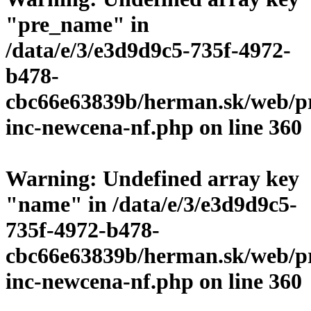
"pre_name" in
/data/e/3/e3d9d9c5-735f-4972-
b478-
cbc66e63839b/herman.sk/web/p
inc-newcena-nf.php
on line
360
Warning
: Undefined array key
"name" in
/data/e/3/e3d9d9c5-
735f-4972-b478-
cbc66e63839b/herman.sk/web/p
inc-newcena-nf.php
on line
360