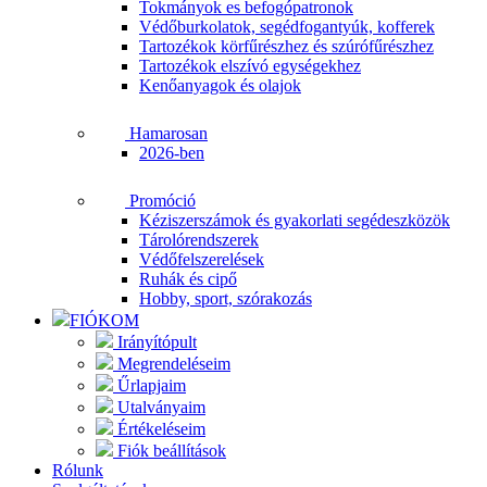
Tokmányok es befogópatronok
Védőburkolatok, segédfogantyúk, kofferek
Tartozékok körfűrészhez és szúrófűrészhez
Tartozékok elszívó egységekhez
Kenőanyagok és olajok
Hamarosan
2026-ben
Promóció
Kéziszerszámok és gyakorlati segédeszközök
Tárolórendszerek
Védőfelszerelések
Ruhák és cipő
Hobby, sport, szórakozás
FIÓKOM
Irányítópult
Megrendeléseim
Űrlapjaim
Utalványaim
Értékeléseim
Fiók beállítások
Rólunk