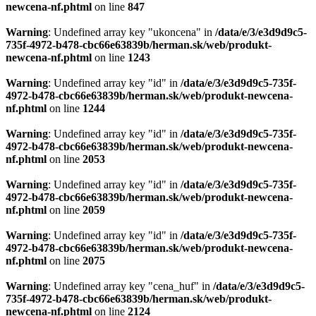
newcena-nf.phtml
on line
847
Warning
: Undefined array key "ukoncena" in
/data/e/3/e3d9d9c5-
735f-4972-b478-cbc66e63839b/herman.sk/web/produkt-
newcena-nf.phtml
on line
1243
Warning
: Undefined array key "id" in
/data/e/3/e3d9d9c5-735f-
4972-b478-cbc66e63839b/herman.sk/web/produkt-newcena-
nf.phtml
on line
1244
Warning
: Undefined array key "id" in
/data/e/3/e3d9d9c5-735f-
4972-b478-cbc66e63839b/herman.sk/web/produkt-newcena-
nf.phtml
on line
2053
Warning
: Undefined array key "id" in
/data/e/3/e3d9d9c5-735f-
4972-b478-cbc66e63839b/herman.sk/web/produkt-newcena-
nf.phtml
on line
2059
Warning
: Undefined array key "id" in
/data/e/3/e3d9d9c5-735f-
4972-b478-cbc66e63839b/herman.sk/web/produkt-newcena-
nf.phtml
on line
2075
Warning
: Undefined array key "cena_huf" in
/data/e/3/e3d9d9c5-
735f-4972-b478-cbc66e63839b/herman.sk/web/produkt-
newcena-nf.phtml
on line
2124