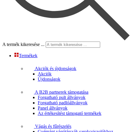
A termék kikeresése ...
Termékek
Akciók és újdonságok
Akciók
Újdonságok
A B2B partnerek támogatása
Forgatható pult állványok
Forgatható padlóállványok
Panel állványok
Az értékesítést támogató termékek
Vágás és fűrészelés
Gyémánt vágótárcsák sarokcsiszolókhoz