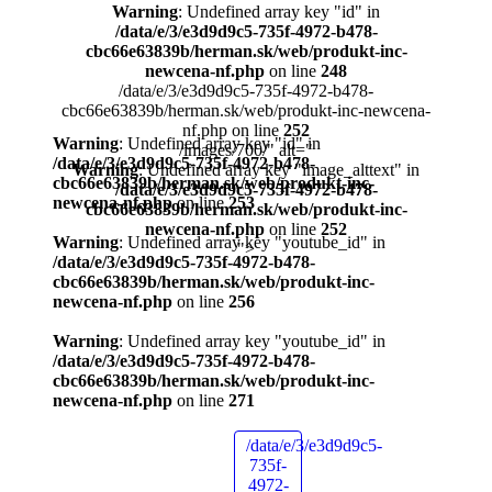
Warning
: Undefined array key "id" in
/data/e/3/e3d9d9c5-735f-4972-b478-
cbc66e63839b/herman.sk/web/produkt-inc-
newcena-nf.php
on line
248
/data/e/3/e3d9d9c5-735f-4972-b478-
cbc66e63839b/herman.sk/web/produkt-inc-newcena-
nf.php on line
252
Warning
: Undefined array key "id" in
/images/700/" alt="
/data/e/3/e3d9d9c5-735f-4972-b478-
Warning
: Undefined array key "image_alttext" in
cbc66e63839b/herman.sk/web/produkt-inc-
/data/e/3/e3d9d9c5-735f-4972-b478-
newcena-nf.php
on line
253
cbc66e63839b/herman.sk/web/produkt-inc-
newcena-nf.php
on line
252
Warning
: Undefined array key "youtube_id" in
">
/data/e/3/e3d9d9c5-735f-4972-b478-
cbc66e63839b/herman.sk/web/produkt-inc-
newcena-nf.php
on line
256
Warning
: Undefined array key "youtube_id" in
/data/e/3/e3d9d9c5-735f-4972-b478-
cbc66e63839b/herman.sk/web/produkt-inc-
newcena-nf.php
on line
271
/data/e/3/e3d9d9c5-
735f-
4972-