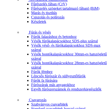
Fűrészelés fában (CrV)
Fűrészelés szögeket tartalmazó fábanl (BiM)
Marás és tisztítás
Csiszolás és polírozás
Készletek
Fúrás és vésés
Fúrók falazáshoz és betonhoz
Vésők fúrókalapácsokhoz SDS-plus szárral
Vésők véső- és fúrókalapácsokhoz SDS-max
szárral
Vésők bontókalapácsokhoz 30mm-es hatszögletű
szárral
Vésők bontókalapácsokhoz 28mm-es hatszögletű
szárral
Fúrók fémhez
Lépcsős fúrószár és süllyesztőfúrók
Fúrók fa fúrására
Fúrószárak más anyagokhoz
Egyéb fúrószerszámok és rendszerkiegészítők
Csavarozás
Szabványos csavarbitek
Standard csavarbitek hosszú szárral