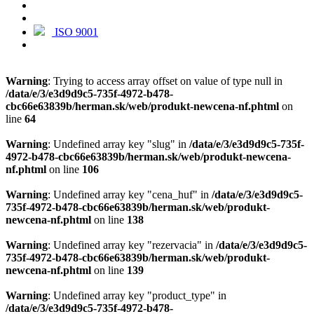
ISO 9001
Warning
: Trying to access array offset on value of type null in
/data/e/3/e3d9d9c5-735f-4972-b478-
cbc66e63839b/herman.sk/web/produkt-newcena-nf.phtml
on
line
64
Warning
: Undefined array key "slug" in
/data/e/3/e3d9d9c5-735f-
4972-b478-cbc66e63839b/herman.sk/web/produkt-newcena-
nf.phtml
on line
106
Warning
: Undefined array key "cena_huf" in
/data/e/3/e3d9d9c5-
735f-4972-b478-cbc66e63839b/herman.sk/web/produkt-
newcena-nf.phtml
on line
138
Warning
: Undefined array key "rezervacia" in
/data/e/3/e3d9d9c5-
735f-4972-b478-cbc66e63839b/herman.sk/web/produkt-
newcena-nf.phtml
on line
139
Warning
: Undefined array key "product_type" in
/data/e/3/e3d9d9c5-735f-4972-b478-