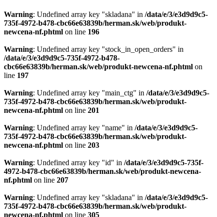
Warning
: Undefined array key "skladana" in
/data/e/3/e3d9d9c5-
735f-4972-b478-cbc66e63839b/herman.sk/web/produkt-
newcena-nf.phtml
on line
196
Warning
: Undefined array key "stock_in_open_orders" in
/data/e/3/e3d9d9c5-735f-4972-b478-
cbc66e63839b/herman.sk/web/produkt-newcena-nf.phtml
on
line
197
Warning
: Undefined array key "main_ctg" in
/data/e/3/e3d9d9c5-
735f-4972-b478-cbc66e63839b/herman.sk/web/produkt-
newcena-nf.phtml
on line
201
Warning
: Undefined array key "name" in
/data/e/3/e3d9d9c5-
735f-4972-b478-cbc66e63839b/herman.sk/web/produkt-
newcena-nf.phtml
on line
203
Warning
: Undefined array key "id" in
/data/e/3/e3d9d9c5-735f-
4972-b478-cbc66e63839b/herman.sk/web/produkt-newcena-
nf.phtml
on line
207
Warning
: Undefined array key "skladana" in
/data/e/3/e3d9d9c5-
735f-4972-b478-cbc66e63839b/herman.sk/web/produkt-
newcena-nf.phtml
on line
305