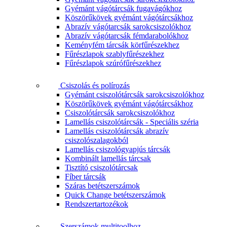
Gyémánt vágótárcsák fugavágókhoz
Köszörűkövek gyémánt vágótárcsákhoz
Abrazív vágótarcsák sarokcsiszolókhoz
Abrazív vágótarcsák fémdarabolókhoz
Keményfém tárcsák körfűrészekhez
Fűrészlapok szablyfűrészekhez
Fűrészlapok szúrófűrészekhez
Csiszolás és polírozás
Gyémánt csiszolótárcsák sarokcsiszolókhoz
Köszörűkövek gyémánt vágótárcsákhoz
Csiszolótárcsák sarokcsiszolókhoz
Lamellás csiszolótárcsák - Speciális széria
Lamellás csiszolótárcsák abrazív
csiszolószalagokból
Lamellás csiszológyapjús tárcsák
Kombinált lamellás tárcsak
Tisztító csiszolótárcsak
Fíber tárcsák
Száras betétszerszámok
Quick Change betétszerszámok
Rendszertartozékok
Szerszámok multitoolhoz