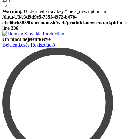
234
">
Warning
: Undefined array key "meta_description" in
/data/e/3/e3d9d9c5-735f-4972-b478-
cbc66e63839b/herman.sk/web/produkt-newcena-nf.phtml
on
line
236
Ön nincs bejelentkezve
Bejelentkezés
Regisztráció