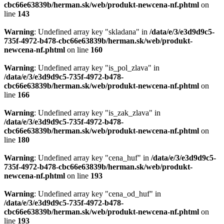
cbc66e63839b/herman.sk/web/produkt-newcena-nf.phtml
on
line
143
Warning
: Undefined array key "skladana" in
/data/e/3/e3d9d9c5-
735f-4972-b478-cbc66e63839b/herman.sk/web/produkt-
newcena-nf.phtml
on line
160
Warning
: Undefined array key "is_pol_zlava" in
/data/e/3/e3d9d9c5-735f-4972-b478-
cbc66e63839b/herman.sk/web/produkt-newcena-nf.phtml
on
line
166
Warning
: Undefined array key "is_zak_zlava" in
/data/e/3/e3d9d9c5-735f-4972-b478-
cbc66e63839b/herman.sk/web/produkt-newcena-nf.phtml
on
line
180
Warning
: Undefined array key "cena_huf" in
/data/e/3/e3d9d9c5-
735f-4972-b478-cbc66e63839b/herman.sk/web/produkt-
newcena-nf.phtml
on line
193
Warning
: Undefined array key "cena_od_huf" in
/data/e/3/e3d9d9c5-735f-4972-b478-
cbc66e63839b/herman.sk/web/produkt-newcena-nf.phtml
on
line
193