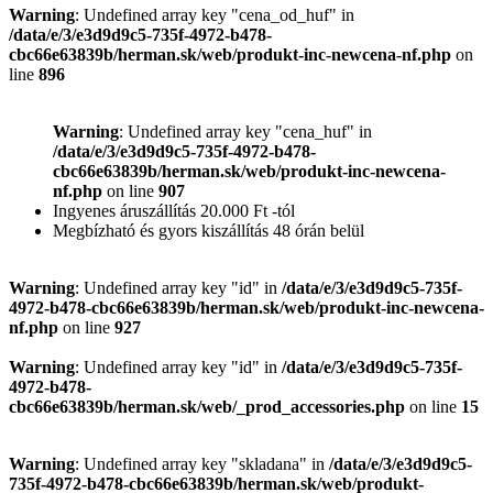
Warning
: Undefined array key "cena_od_huf" in
/data/e/3/e3d9d9c5-735f-4972-b478-
cbc66e63839b/herman.sk/web/produkt-inc-newcena-nf.php
on
line
896
Warning
: Undefined array key "cena_huf" in
/data/e/3/e3d9d9c5-735f-4972-b478-
cbc66e63839b/herman.sk/web/produkt-inc-newcena-
nf.php
on line
907
Ingyenes áruszállítás 20.000 Ft -tól
Megbízható és gyors kiszállítás 48 órán belül
Warning
: Undefined array key "id" in
/data/e/3/e3d9d9c5-735f-
4972-b478-cbc66e63839b/herman.sk/web/produkt-inc-newcena-
nf.php
on line
927
Warning
: Undefined array key "id" in
/data/e/3/e3d9d9c5-735f-
4972-b478-
cbc66e63839b/herman.sk/web/_prod_accessories.php
on line
15
Warning
: Undefined array key "skladana" in
/data/e/3/e3d9d9c5-
735f-4972-b478-cbc66e63839b/herman.sk/web/produkt-