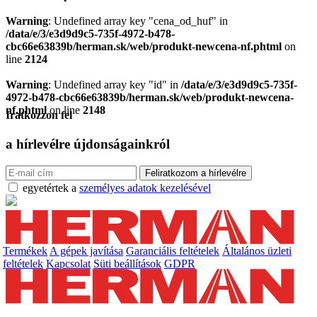
Warning
: Undefined array key "cena_od_huf" in
/data/e/3/e3d9d9c5-735f-4972-b478-
cbc66e63839b/herman.sk/web/produkt-newcena-nf.phtml
on
line
2124
Warning
: Undefined array key "id" in
/data/e/3/e3d9d9c5-735f-
4972-b478-cbc66e63839b/herman.sk/web/produkt-newcena-
nf.phtml
on line
2148
Iratkozzon fel
a hírlevélre
újdonságainkról
egyetértek a
személyes adatok kezelésével
Termékek
A gépek javítása
Garanciális feltételek
Általános üzleti
feltételek
Kapcsolat
Süti beállítások
GDPR