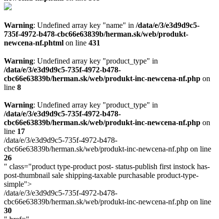
Warning
: Undefined array key "name" in
/data/e/3/e3d9d9c5-
735f-4972-b478-cbc66e63839b/herman.sk/web/produkt-
newcena-nf.phtml
on line
431
Warning
: Undefined array key "product_type" in
/data/e/3/e3d9d9c5-735f-4972-b478-
cbc66e63839b/herman.sk/web/produkt-inc-newcena-nf.php
on
line
8
Warning
: Undefined array key "product_type" in
/data/e/3/e3d9d9c5-735f-4972-b478-
cbc66e63839b/herman.sk/web/produkt-inc-newcena-nf.php
on
line
17
/data/e/3/e3d9d9c5-735f-4972-b478-
cbc66e63839b/herman.sk/web/produkt-inc-newcena-nf.php on line
26
" class="product type-product post- status-publish first instock has-
post-thumbnail sale shipping-taxable purchasable product-type-
simple">
/data/e/3/e3d9d9c5-735f-4972-b478-
cbc66e63839b/herman.sk/web/produkt-inc-newcena-nf.php on line
30