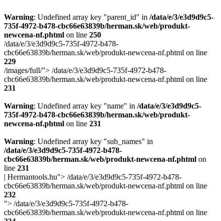
Warning
: Undefined array key "parent_id" in
/data/e/3/e3d9d9c5-
735f-4972-b478-cbc66e63839b/herman.sk/web/produkt-
newcena-nf.phtml
on line
250
/data/e/3/e3d9d9c5-735f-4972-b478-
cbc66e63839b/herman.sk/web/produkt-newcena-nf.phtml on line
229
/images/full/">
/data/e/3/e3d9d9c5-735f-4972-b478-
cbc66e63839b/herman.sk/web/produkt-newcena-nf.phtml on line
231
Warning
: Undefined array key "name" in
/data/e/3/e3d9d9c5-
735f-4972-b478-cbc66e63839b/herman.sk/web/produkt-
newcena-nf.phtml
on line
231
Warning
: Undefined array key "sub_names" in
/data/e/3/e3d9d9c5-735f-4972-b478-
cbc66e63839b/herman.sk/web/produkt-newcena-nf.phtml
on
line
231
| Hermantools.hu">
/data/e/3/e3d9d9c5-735f-4972-b478-
cbc66e63839b/herman.sk/web/produkt-newcena-nf.phtml on line
232
">
/data/e/3/e3d9d9c5-735f-4972-b478-
cbc66e63839b/herman.sk/web/produkt-newcena-nf.phtml on line