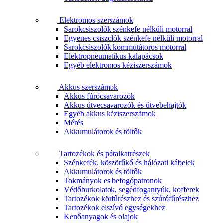
Elektromos szerszámok
Sarokcsiszolók szénkefe nélküli motorral
Egyenes csiszolók szénkefe nélküli motorral
Sarokcsiszolók kommutátoros motorral
Elektropneumatikus kalapácsok
Egyéb elektromos kéziszerszámok
Akkus szerszámok
Akkus fúrócsavarozók
Akkus ütvecsavarozók és ütvebehajtók
Egyéb akkus kéziszerszámok
Mérés
Akkumulátorok és töltők
Tartozékok és pótalkatrészek
Szénkefék, köszörűkő és hálózati kábelek
Akkumulátorok és töltők
Tokmányok es befogópatronok
Védőburkolatok, segédfogantyúk, kofferek
Tartozékok körfűrészhez és szúrófűrészhez
Tartozékok elszívó egységekhez
Kenőanyagok és olajok