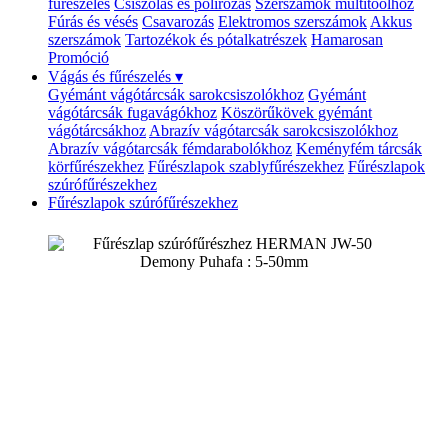
fűrészelés
Csiszolás és polírozás
Szerszámok multitoolhoz
Fúrás és vésés
Csavarozás
Elektromos szerszámok
Akkus
szerszámok
Tartozékok és pótalkatrészek
Hamarosan
Promóció
Vágás és fűrészelés
▾
Gyémánt vágótárcsák sarokcsiszolókhoz
Gyémánt
vágótárcsák fugavágókhoz
Köszörűkövek gyémánt
vágótárcsákhoz
Abrazív vágótarcsák sarokcsiszolókhoz
Abrazív vágótarcsák fémdarabolókhoz
Keményfém tárcsák
körfűrészekhez
Fűrészlapok szablyfűrészekhez
Fűrészlapok
szúrófűrészekhez
Fűrészlapok szúrófűrészekhez