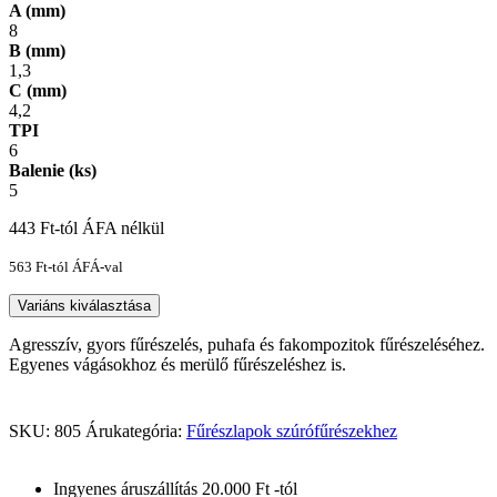
A (mm)
8
B (mm)
1,3
C (mm)
4,2
TPI
6
Balenie (ks)
5
443
Ft
-tól ÁFA nélkül
563
Ft
-tól ÁFÁ-val
Variáns kiválasztása
Agresszív, gyors fűrészelés, puhafa és fakompozitok fűrészeléséhez.
Egyenes vágásokhoz és merülő fűrészeléshez is.
SKU:
805
Árukategória:
Fűrészlapok szúrófűrészekhez
Ingyenes áruszállítás 20.000 Ft -tól