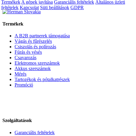
Termékek
A gépek javítása
Garanciális feltételek
Általános üzleti
feltételek
Kapcsolat
Süti beállítások
GDPR
Termékek
A B2B partnerek támogatása
Vágás és fűrészelés
Csiszolás és polírozás
Fúrás és vésés
Csavarozás
Elektromos szerszámok
Akkus szerszámok
Mérés
Tartozékok és pótalkatrészek
Promóció
Szolgáltatások
Garanciális feltételek