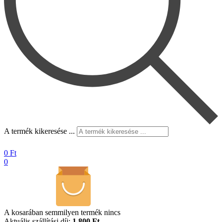
A termék kikeresése ...
0
Ft
0
A kosarában semmilyen termék nincs
Aktuális szállítási díj:
1.800 Ft