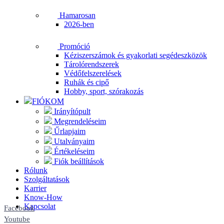
Hamarosan
2026-ben
Promóció
Kéziszerszámok és gyakorlati segédeszközök
Tárolórendszerek
Védőfelszerelések
Ruhák és cipő
Hobby, sport, szórakozás
FIÓKOM
Irányítópult
Megrendeléseim
Űrlapjaim
Utalványaim
Értékeléseim
Fiók beállítások
Rólunk
Szolgáltatások
Karrier
Know-How
Kapcsolat
Facebook
Youtube