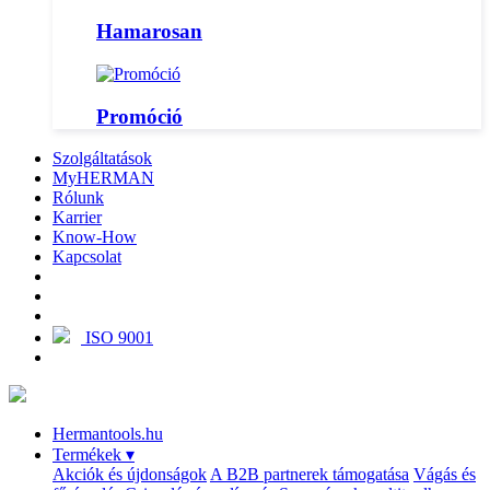
Hamarosan
Promóció
Szolgáltatások
MyHERMAN
Rólunk
Karrier
Know-How
Kapcsolat
ISO 9001
Hermantools.hu
Termékek
▾
Akciók és újdonságok
A B2B partnerek támogatása
Vágás és