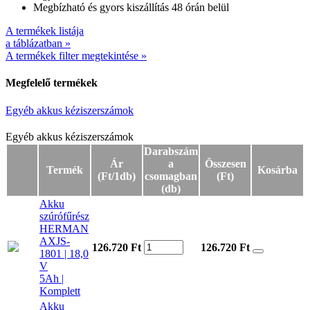
Megbízható és gyors kiszállítás 48 órán belül
A termékek listája
a táblázatban »
A termékek filter megtekintése »
Megfelelő termékek
Egyéb akkus kéziszerszámok
Egyéb akkus kéziszerszámok
Egyéb akkus kéziszerszámok
Darabszám
Ár
a
Összesen
Termék
Kosárba
(Ft/1db)
csomagban
(Ft)
(db)
Akku
szúrófűrész
HERMAN
AXJS-
126.720 Ft
126.720
Ft
1801 | 18,0
V
5Ah |
Komplett
Akku