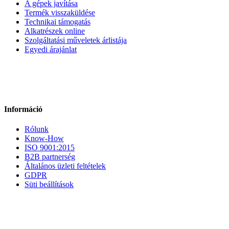
A gépek javítása
Termék visszaküldése
Technikai támogatás
Alkatrészek online
Szolgáltatási műveletek árlistája
Egyedi árajánlat
Információ
Rólunk
Know-How
ISO 9001:2015
B2B partnerség
Általános üzleti feltételek
GDPR
Süti beállítások