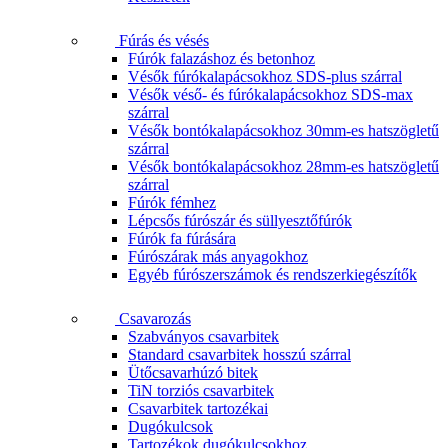
Fúrás és vésés
Fúrók falazáshoz és betonhoz
Vésők fúrókalapácsokhoz SDS-plus szárral
Vésők véső- és fúrókalapácsokhoz SDS-max
szárral
Vésők bontókalapácsokhoz 30mm-es hatszögletű
szárral
Vésők bontókalapácsokhoz 28mm-es hatszögletű
szárral
Fúrók fémhez
Lépcsős fúrószár és süllyesztőfúrók
Fúrók fa fúrására
Fúrószárak más anyagokhoz
Egyéb fúrószerszámok és rendszerkiegészítők
Csavarozás
Szabványos csavarbitek
Standard csavarbitek hosszú szárral
Ütőcsavarhúzó bitek
TiN torziós csavarbitek
Csavarbitek tartozékai
Dugókulcsok
Tartozékok dugókulcsokhoz