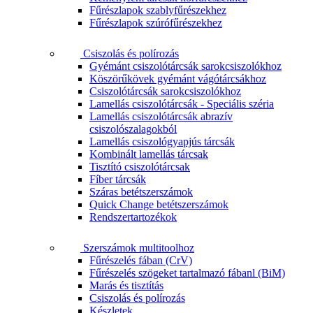
Fűrészlapok szablyfűrészekhez
Fűrészlapok szúrófűrészekhez
Csiszolás és polírozás
Gyémánt csiszolótárcsák sarokcsiszolókhoz
Köszörűkövek gyémánt vágótárcsákhoz
Csiszolótárcsák sarokcsiszolókhoz
Lamellás csiszolótárcsák - Speciális széria
Lamellás csiszolótárcsák abrazív
csiszolószalagokból
Lamellás csiszológyapjús tárcsák
Kombinált lamellás tárcsak
Tisztító csiszolótárcsak
Fíber tárcsák
Száras betétszerszámok
Quick Change betétszerszámok
Rendszertartozékok
Szerszámok multitoolhoz
Fűrészelés fában (CrV)
Fűrészelés szögeket tartalmazó fábanl (BiM)
Marás és tisztítás
Csiszolás és polírozás
Készletek