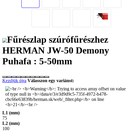
Fűrészlap szúrófűrészhez
HERMAN JW-50 Demony
Puhafa : 5-50mm
Kezdjük újra
Válasszon egy variánst:
L1 (mm)
75
L2 (mm)
100