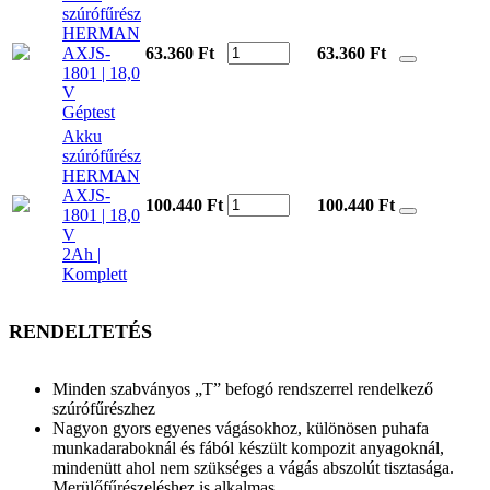
szúrófűrész
HERMAN
AXJS-
63.360 Ft
63.360
Ft
1801 | 18,0
V
Géptest
Akku
szúrófűrész
HERMAN
AXJS-
100.440 Ft
100.440
Ft
1801 | 18,0
V
2Ah |
Komplett
RENDELTETÉS
Minden szabványos „T” befogó rendszerrel rendelkező
szúrófűrészhez
Nagyon gyors egyenes vágásokhoz, különösen puhafa
munkadaraboknál és fából készült kompozit anyagoknál,
mindenütt ahol nem szükséges a vágás abszolút tisztasága.
Merülőfűrészeléshez is alkalmas