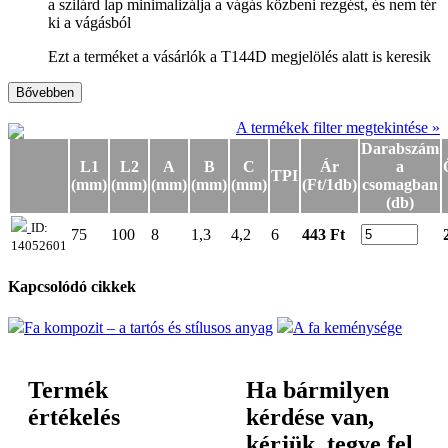
a szilárd lap minimalizálja a vágás közbeni rezgést, és nem tér
ki a vágásból
Ezt a terméket a vásárlók a T144D megjelölés alatt is keresik
Bővebben
A termékek filter megtekintése »
Darabszám
L1
L2
A
B
C
Ár
a
TPI
(mm)
(mm)
(mm)
(mm)
(mm)
(Ft/1db)
csomagban
(db)
ID:
75
100
8
1,3
4,2
6
443 Ft
14052601
Kapcsolódó cikkek
Fa kompozit – a tartós és stílusos anyag
A fa keménysége
Termék
Ha bármilyen
értékelés
kérdése van,
kérjük, tegye fel