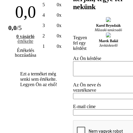
5
0x
0,0
nekünk
4
0x
3
0x
Karol Bryndzák
0,0
/5
Műszaki tanácsadó
2
0x
0 vásárló
Tegyen
értékelte
Marek Baláž
fel egy
Javításkezelő
1
0x
kérdést
Értékelés
hozzáadása
Az Ön kérdése
Ezt a terméket még
senki sem értékelte.
Legyen Ön az első!
Az Ön neve és
vezetékneve
E-mail címe