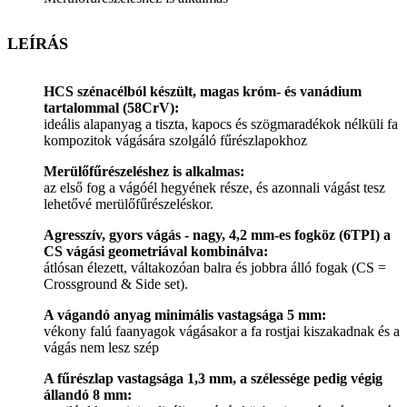
LEÍRÁS
HCS szénacélból készült, magas króm- és vanádium
tartalommal (58CrV):
ideális alapanyag a tiszta, kapocs és szögmaradékok nélküli fa
kompozitok vágására szolgáló fűrészlapokhoz
Merülőfűrészeléshez is alkalmas:
az első fog a vágóél hegyének része, és azonnali vágást tesz
lehetővé merülőfűrészeléskor.
Agresszív, gyors vágás - nagy, 4,2 mm-es fogköz (6TPI) a
CS vágási geometriával kombinálva:
átlósan élezett, váltakozóan balra és jobbra álló fogak (CS =
Crossground & Side set).
A vágandó anyag minimális vastagsága 5 mm:
vékony falú faanyagok vágásakor a fa rostjai kiszakadnak és a
vágás nem lesz szép
A fűrészlap vastagsága 1,3 mm, a szélessége pedig végig
állandó 8 mm: