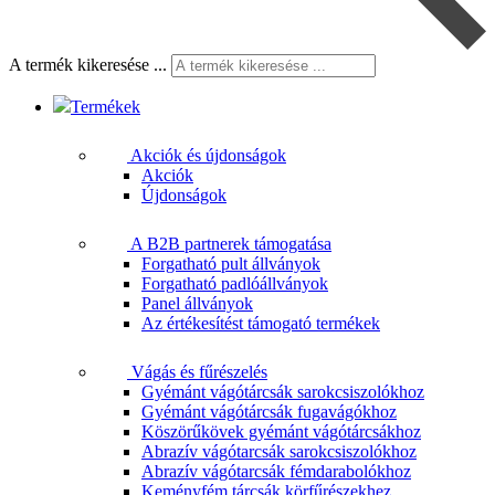
A termék kikeresése ...
Termékek
Akciók és újdonságok
Akciók
Újdonságok
A B2B partnerek támogatása
Forgatható pult állványok
Forgatható padlóállványok
Panel állványok
Az értékesítést támogató termékek
Vágás és fűrészelés
Gyémánt vágótárcsák sarokcsiszolókhoz
Gyémánt vágótárcsák fugavágókhoz
Köszörűkövek gyémánt vágótárcsákhoz
Abrazív vágótarcsák sarokcsiszolókhoz
Abrazív vágótarcsák fémdarabolókhoz
Keményfém tárcsák körfűrészekhez