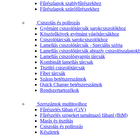
Fűrészlapok szablyfűrészekhez
Fűrészlapok szúrófűrészekhez
Csiszolás és polírozás
Gyémánt csiszolótárcsák sarokcsiszolókhoz
Köszörűkövek gyémánt vágótárcsákhoz
Csiszolótárcsák sarokcsiszolókhoz
Lamellás csiszolótárcsák - Speciális széria
Lamellás csiszolótárcsák abrazív csiszolószalagok
Lamellás csiszológyapjús tárcsák
Kombinált lamellás tárcsak
Tisztító csiszolótárcsak
Fíber tárcsák
Száras betétszerszámok
Quick Change betétszerszámok
Rendszertartozékok
Szerszámok multitoolhoz
Fűrészelés fában (CrV)
Fűrészelés szögeket tartalmazó fábanl (BiM)
Marás és tisztítás
Csiszolás és polírozás
Készletek