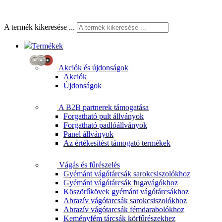
A termék kikeresése ...
Termékek
Akciók és újdonságok
Akciók
Újdonságok
A B2B partnerek támogatása
Forgatható pult állványok
Forgatható padlóállványok
Panel állványok
Az értékesítést támogató termékek
Vágás és fűrészelés
Gyémánt vágótárcsák sarokcsiszolókhoz
Gyémánt vágótárcsák fugavágókhoz
Köszörűkövek gyémánt vágótárcsákhoz
Abrazív vágótarcsák sarokcsiszolókhoz
Abrazív vágótarcsák fémdarabolókhoz
Keményfém tárcsák körfűrészekhez