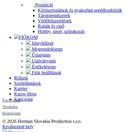
Promóció
Kéziszerszámok és gyakorlati segédeszközök
Tárolórendszerek
Védőfelszerelések
Ruhák és cipő
Hobby, sport, szórakozás
FIÓKOM
Irányítópult
Megrendeléseim
Űrlapjaim
Utalványaim
Értékeléseim
Fiók beállítások
Rólunk
Szolgáltatások
Karrier
Know-How
Kapcsolat
Facebook
Youtube
Instagram
© 2026 Herman Slovakia Production s.r.o.
Kiválasztott hely