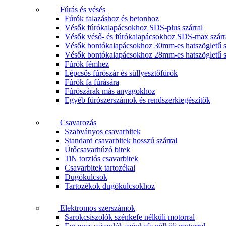
Fúrás és vésés
Fúrók falazáshoz és betonhoz
Vésők fúrókalapácsokhoz SDS-plus szárral
Vésők véső- és fúrókalapácsokhoz SDS-max szárr
Vésők bontókalapácsokhoz 30mm-es hatszögletű s
Vésők bontókalapácsokhoz 28mm-es hatszögletű s
Fúrók fémhez
Lépcsős fúrószár és süllyesztőfúrók
Fúrók fa fúrására
Fúrószárak más anyagokhoz
Egyéb fúrószerszámok és rendszerkiegészítők
Csavarozás
Szabványos csavarbitek
Standard csavarbitek hosszú szárral
Ütőcsavarhúzó bitek
TiN torziós csavarbitek
Csavarbitek tartozékai
Dugókulcsok
Tartozékok dugókulcsokhoz
Elektromos szerszámok
Sarokcsiszolók szénkefe nélküli motorral