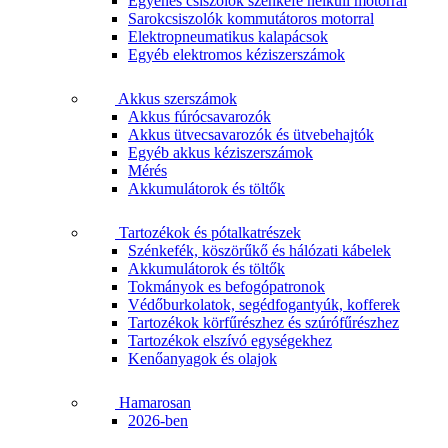
Egyenes csiszolók szénkefe nélküli motorral
Sarokcsiszolók kommutátoros motorral
Elektropneumatikus kalapácsok
Egyéb elektromos kéziszerszámok
Akkus szerszámok
Akkus fúrócsavarozók
Akkus ütvecsavarozók és ütvebehajtók
Egyéb akkus kéziszerszámok
Mérés
Akkumulátorok és töltők
Tartozékok és pótalkatrészek
Szénkefék, köszörűkő és hálózati kábelek
Akkumulátorok és töltők
Tokmányok es befogópatronok
Védőburkolatok, segédfogantyúk, kofferek
Tartozékok körfűrészhez és szúrófűrészhez
Tartozékok elszívó egységekhez
Kenőanyagok és olajok
Hamarosan
2026-ben