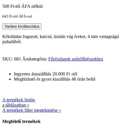
508
Ft
-tól ÁFA nélkül
645
Ft
-tól ÁFÁ-val
Variáns kiválasztása
Kétoldalas fogazott, karcsú, tisztán vág íveket, 4 mm vastagságú
puhafából.
SKU:
681
Árukategória:
Fűrészlapok szúrófűrészekhez
Ingyenes áruszállítás 20.000 Ft -tól
Megbízható és gyors kiszállítás 48 órán belül
A termékek listája
a táblázatban »
A termékek filter megtekintése »
Megfelelő termékek