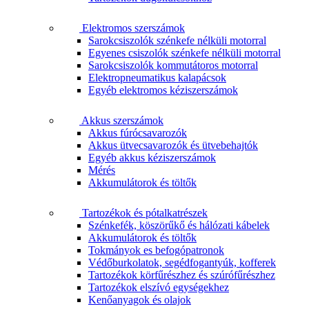
Elektromos szerszámok
Sarokcsiszolók szénkefe nélküli motorral
Egyenes csiszolók szénkefe nélküli motorral
Sarokcsiszolók kommutátoros motorral
Elektropneumatikus kalapácsok
Egyéb elektromos kéziszerszámok
Akkus szerszámok
Akkus fúrócsavarozók
Akkus ütvecsavarozók és ütvebehajtók
Egyéb akkus kéziszerszámok
Mérés
Akkumulátorok és töltők
Tartozékok és pótalkatrészek
Szénkefék, köszörűkő és hálózati kábelek
Akkumulátorok és töltők
Tokmányok es befogópatronok
Védőburkolatok, segédfogantyúk, kofferek
Tartozékok körfűrészhez és szúrófűrészhez
Tartozékok elszívó egységekhez
Kenőanyagok és olajok