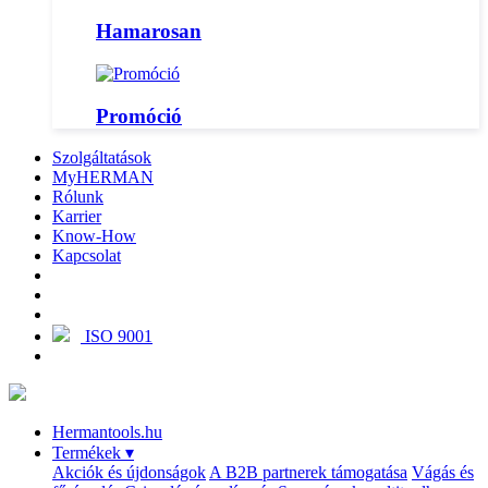
Hamarosan
Promóció
Szolgáltatások
MyHERMAN
Rólunk
Karrier
Know-How
Kapcsolat
ISO 9001
Hermantools.hu
Termékek
▾
Akciók és újdonságok
A B2B partnerek támogatása
Vágás és