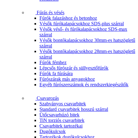
Fúrás és vésés
Fúrók falazáshoz és betonhoz
Vésők fúrókalapácsokhoz SDS-plus szárral
Vésők véső- és fúrókalapácsokhoz SDS-max
szárral
Vésők bontókalapácsokhoz 30mm-es hatszögletű
szárral
Vésők bontókalapácsokhoz 28mm-es hatszögletű
szárral
Fúrók fémhez
Lépcsős fúrószár és süllyesztőfúrók
Fúrók fa fúrására
Fúrószárak más anyagokhoz
Egyéb fúrószerszámok és rendszerkiegészítők
Csavarozás
Szabványos csavarbitek
Standard csavarbitek hosszú szárral
Ütőcsavarhúzó bitek
TiN torziós csavarbitek
Csavarbitek tartozékai
Dugókulcsok
Tartozékok dugókulcsokhoz