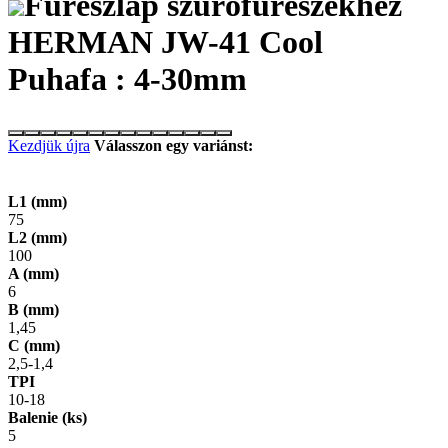
Fűrészlap szúrófűrészekhez
HERMAN JW-41 Cool
Puhafa : 4-30mm
Kezdjük újra
Válasszon egy variánst:
L1 (mm)
75
L2 (mm)
100
A (mm)
6
B (mm)
1,45
C (mm)
2,5-1,4
TPI
10-18
Balenie (ks)
5