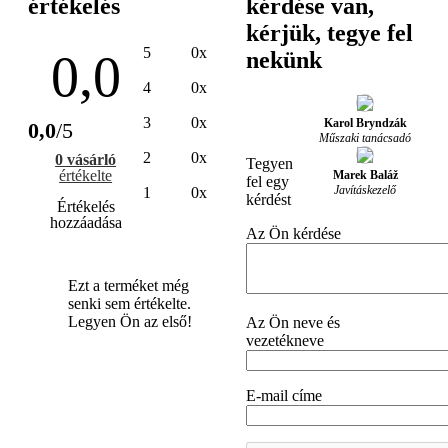
értékelés
kérdése van,
kérjük, tegye fel
5
0x
0,0
nekünk
4
0x
3
0x
Karol Bryndzák
0,0
/5
Műszaki tanácsadó
2
0x
0 vásárló
Tegyen
értékelte
Marek Baláž
fel egy
Javításkezelő
1
0x
kérdést
Értékelés
hozzáadása
Az Ön kérdése
Ezt a terméket még
senki sem értékelte.
Legyen Ön az első!
Az Ön neve és
vezetékneve
E-mail címe