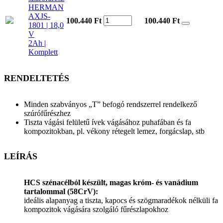
HERMAN
AXJS-
100.440 Ft
100.440
Ft
1801 | 18,0
V
2Ah |
Komplett
RENDELTETÉS
Minden szabványos „T” befogó rendszerrel rendelkező
szúrófűrészhez
Tiszta vágási felületű ívek vágásához puhafában és fa
kompozitokban, pl. vékony rétegelt lemez, forgácslap, stb
LEÍRÁS
HCS szénacélból készült, magas króm- és vanádium
tartalommal (58CrV):
ideális alapanyag a tiszta, kapocs és szögmaradékok nélküli fa
kompozitok vágására szolgáló fűrészlapokhoz