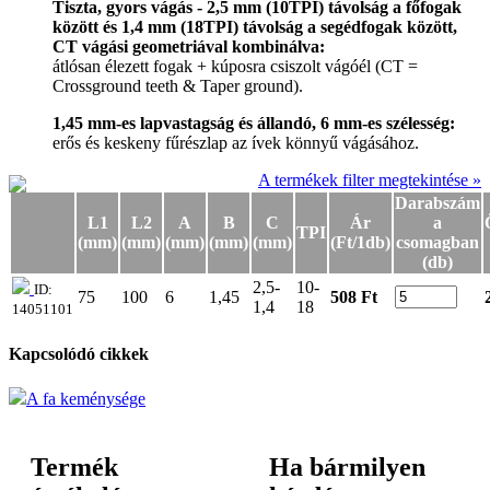
Tiszta, gyors vágás - 2,5 mm (10TPI) távolság a főfogak
között és 1,4 mm (18TPI) távolság a segédfogak között,
CT vágási geometriával kombinálva:
átlósan élezett fogak + kúposra csiszolt vágóél (CT =
Crossground teeth & Taper ground).
1,45 mm-es lapvastagság és állandó, 6 mm-es szélesség:
erős és keskeny fűrészlap az ívek könnyű vágásához.
A termékek filter megtekintése »
Darabszám
L1
L2
A
B
C
Ár
a
TPI
(mm)
(mm)
(mm)
(mm)
(mm)
(Ft/1db)
csomagban
(db)
2,5-
10-
ID:
75
100
6
1,45
508 Ft
1,4
18
14051101
Kapcsolódó cikkek
A fa keménysége
Termék
Ha bármilyen