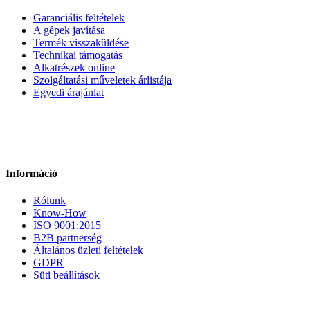
Garanciális feltételek
A gépek javítása
Termék visszaküldése
Technikai támogatás
Alkatrészek online
Szolgáltatási műveletek árlistája
Egyedi árajánlat
Információ
Rólunk
Know-How
ISO 9001:2015
B2B partnerség
Általános üzleti feltételek
GDPR
Süti beállítások