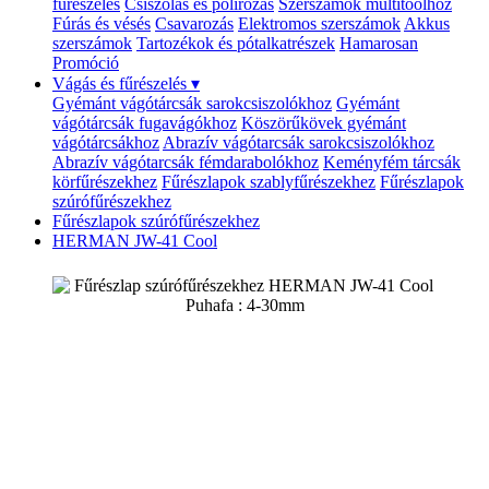
fűrészelés
Csiszolás és polírozás
Szerszámok multitoolhoz
Fúrás és vésés
Csavarozás
Elektromos szerszámok
Akkus
szerszámok
Tartozékok és pótalkatrészek
Hamarosan
Promóció
Vágás és fűrészelés
▾
Gyémánt vágótárcsák sarokcsiszolókhoz
Gyémánt
vágótárcsák fugavágókhoz
Köszörűkövek gyémánt
vágótárcsákhoz
Abrazív vágótarcsák sarokcsiszolókhoz
Abrazív vágótarcsák fémdarabolókhoz
Keményfém tárcsák
körfűrészekhez
Fűrészlapok szablyfűrészekhez
Fűrészlapok
szúrófűrészekhez
Fűrészlapok szúrófűrészekhez
HERMAN JW-41 Cool