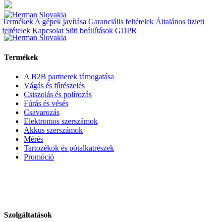
Termékek
A gépek javítása
Garanciális feltételek
Általános üzleti
feltételek
Kapcsolat
Süti beállítások
GDPR
Termékek
A B2B partnerek támogatása
Vágás és fűrészelés
Csiszolás és polírozás
Fúrás és vésés
Csavarozás
Elektromos szerszámok
Akkus szerszámok
Mérés
Tartozékok és pótalkatrészek
Promóció
Szolgáltatások