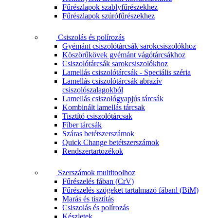
Fűrészlapok szablyfűrészekhez
Fűrészlapok szúrófűrészekhez
Csiszolás és polírozás
Gyémánt csiszolótárcsák sarokcsiszolókhoz
Köszörűkövek gyémánt vágótárcsákhoz
Csiszolótárcsák sarokcsiszolókhoz
Lamellás csiszolótárcsák - Speciális széria
Lamellás csiszolótárcsák abrazív
csiszolószalagokból
Lamellás csiszológyapjús tárcsák
Kombinált lamellás tárcsak
Tisztító csiszolótárcsak
Fíber tárcsák
Száras betétszerszámok
Quick Change betétszerszámok
Rendszertartozékok
Szerszámok multitoolhoz
Fűrészelés fában (CrV)
Fűrészelés szögeket tartalmazó fábanl (BiM)
Marás és tisztítás
Csiszolás és polírozás
Készletek