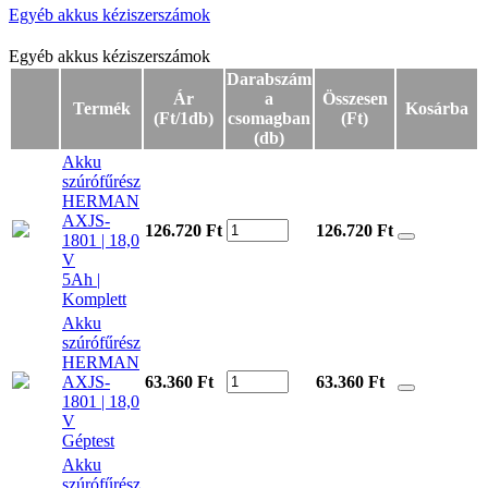
Egyéb akkus kéziszerszámok
Egyéb akkus kéziszerszámok
Egyéb akkus kéziszerszámok
Darabszám
Ár
a
Összesen
Termék
Kosárba
(Ft/1db)
csomagban
(Ft)
(db)
Akku
szúrófűrész
HERMAN
AXJS-
126.720 Ft
126.720
Ft
1801 | 18,0
V
5Ah |
Komplett
Akku
szúrófűrész
HERMAN
AXJS-
63.360 Ft
63.360
Ft
1801 | 18,0
V
Géptest
Akku
szúrófűrész