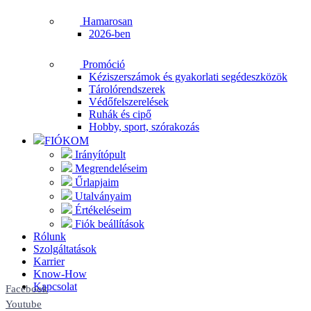
Hamarosan
2026-ben
Promóció
Kéziszerszámok és gyakorlati segédeszközök
Tárolórendszerek
Védőfelszerelések
Ruhák és cipő
Hobby, sport, szórakozás
FIÓKOM
Irányítópult
Megrendeléseim
Űrlapjaim
Utalványaim
Értékeléseim
Fiók beállítások
Rólunk
Szolgáltatások
Karrier
Know-How
Kapcsolat
Facebook
Youtube