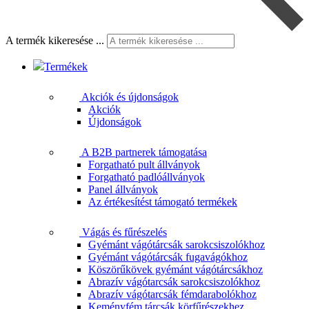
A termék kikeresése ...
Termékek
Akciók és újdonságok
Akciók
Újdonságok
A B2B partnerek támogatása
Forgatható pult állványok
Forgatható padlóállványok
Panel állványok
Az értékesítést támogató termékek
Vágás és fűrészelés
Gyémánt vágótárcsák sarokcsiszolókhoz
Gyémánt vágótárcsák fugavágókhoz
Köszörűkövek gyémánt vágótárcsákhoz
Abrazív vágótarcsák sarokcsiszolókhoz
Abrazív vágótarcsák fémdarabolókhoz
Keményfém tárcsák körfűrészekhez