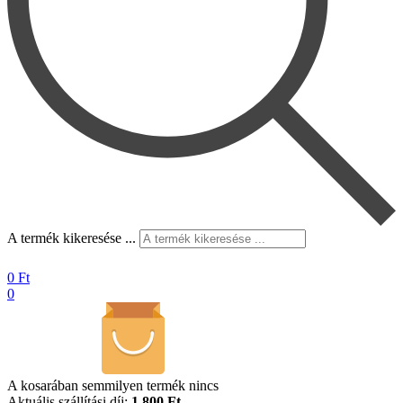
A termék kikeresése ...
0
Ft
0
A kosarában semmilyen termék nincs
Aktuális szállítási díj:
1.800 Ft