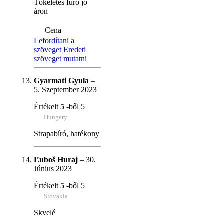
Tökéletes fúró jó
áron
Cena
Lefordítani a
szöveget
Eredeti
szöveget mutatni
Gyarmati Gyula
–
5. Szeptember 2023
Értékelt
5
-ből 5
Hungary
Strapabíró, hatékony
Ľuboš Huraj
–
30.
Június 2023
Értékelt
5
-ből 5
Slovakia
Skvelé