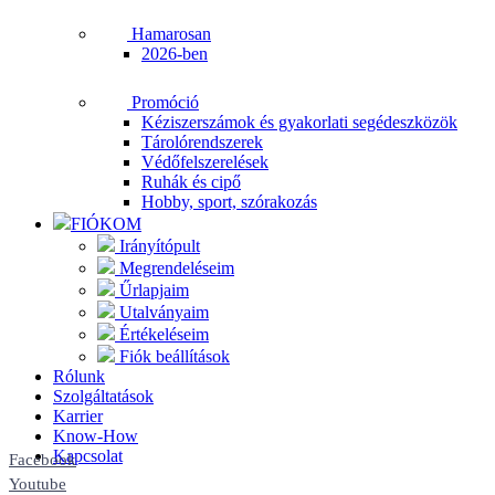
Hamarosan
2026-ben
Promóció
Kéziszerszámok és gyakorlati segédeszközök
Tárolórendszerek
Védőfelszerelések
Ruhák és cipő
Hobby, sport, szórakozás
FIÓKOM
Irányítópult
Megrendeléseim
Űrlapjaim
Utalványaim
Értékeléseim
Fiók beállítások
Rólunk
Szolgáltatások
Karrier
Know-How
Kapcsolat
Facebook
Youtube