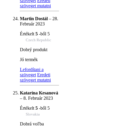
szöveget
Eredeti
szöveget mutatni
Martin Dostál
–
28.
Február 2023
Értékelt
5
-ből 5
Czech Republic
Dobrý produkt
Jó termék
Lefordítani a
szöveget
Eredeti
szöveget mutatni
Katarína Kesanová
–
8. Február 2023
Értékelt
5
-ből 5
Slovakia
Dobrá voľba