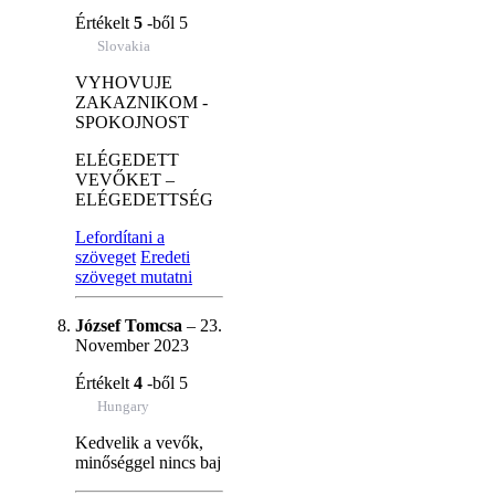
Értékelt
5
-ből 5
Slovakia
VYHOVUJE
ZAKAZNIKOM -
SPOKOJNOST
ELÉGEDETT
VEVŐKET –
ELÉGEDETTSÉG
Lefordítani a
szöveget
Eredeti
szöveget mutatni
József Tomcsa
–
23.
November 2023
Értékelt
4
-ből 5
Hungary
Kedvelik a vevők,
minőséggel nincs baj