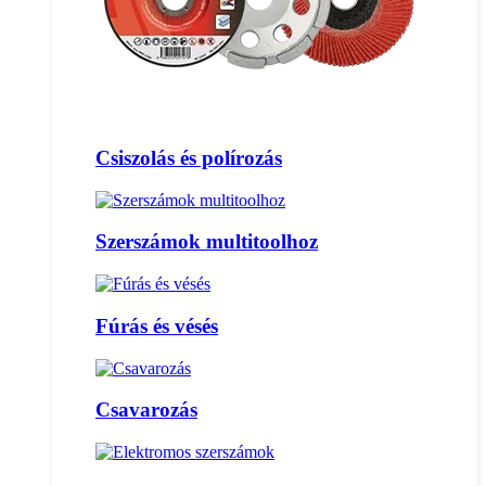
Csiszolás és polírozás
Szerszámok multitoolhoz
Fúrás és vésés
Csavarozás