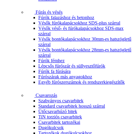
Fúrás és vésés
Fúrók falazáshoz és betonhoz
Vésők fúrókalapácsokhoz SDS-plus szárral
Vésők véső- és fúrókalapácsokhoz SDS-max
szárral
Vésők bontókalapácsokhoz 30mm-es hatszögletű
szárral
Vésők bontókalapácsokhoz 28mm-es hatszögletű
szárral
Fúrók fémhez
Lépcsős fúrószár és süllyesztőfúrók
Fúrók fa fúrására
Fúrószárak más anyagokhoz
Egyéb fúrószerszámok és rendszerkiegészítők
Csavarozás
Szabványos csavarbitek
Standard csavarbitek hosszú szárral
Ütőcsavarhúzó bitek
TiN torziós csavarbitek
Csavarbitek tartozékai
Dugókulcsok
Tartozékok dugókulcsokhoz