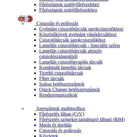
Fűrészlapok szablyfűrészekhez
Fűrészlapok szúrófűrészekhez
Csiszolás és polírozás
Gyémánt csiszolótárcsák sarokcsiszolókhoz
Köszörűkövek gyémánt vágótárcsákhoz
Csiszolótárcsák sarokcsiszolókhoz
Lamellás csiszolótárcsák - Speciális széria
Lamellás csiszolótárcsák abrazív
csiszolószalagokból
Lamellás csiszológyapjús tárcsák
Kombinált lamellás tárcsak
Tisztító csiszolótárcsak
Fíber tárcsák
Száras betétszerszámok
Quick Change betétszerszámok
Rendszertartozékok
Szerszámok multitoolhoz
Fűrészelés fában (CrV)
Fűrészelés szögeket tartalmazó fábanl (BiM)
Marás és tisztítás
Csiszolás és polírozás
Készletek