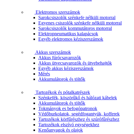
Elektromos szerszámok
Sarokcsiszolók szénkefe nélküli motorral
Egyenes csiszolók szénkefe nélküli motorral
Sarokcsiszolók kommutátoros motorral
Elektropneumatikus kalapácsok
Egyéb elektromos kéziszerszámok
Akkus szerszámok
Akkus fúrócsavarozók
Akkus ütvecsavarozók és ütvebehajtók
Egyéb akkus kéziszerszámok
Mérés
Akkumulátorok és töltők
Tartozékok és pótalkatrészek
Szénkefék, köszörűkő és hálózati kábelek
Akkumulátorok és töltők
Tokmányok es befogópatronok
Védőburkolatok, segédfogantyúk, kofferek
Tartozékok körfűrészhez és szúrófűrészhez
Tartozékok elszívó egységekhez
Kenőanyagok és olajok