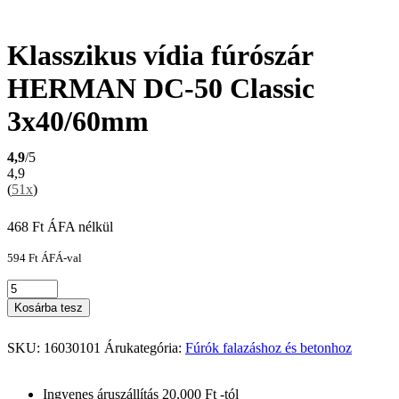
Klasszikus vídia fúrószár
HERMAN DC-50 Classic
3x40/60mm
4,9
/5
4,9
(
51x
)
468
Ft
ÁFA nélkül
594
Ft
ÁFÁ-val
Kosárba tesz
SKU:
16030101
Árukategória:
Fúrók falazáshoz és betonhoz
Ingyenes áruszállítás 20.000 Ft -tól