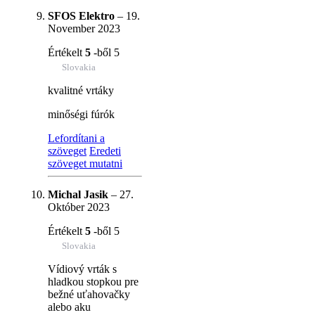
SFOS Elektro
–
19.
November 2023
Értékelt
5
-ből 5
Slovakia
kvalitné vrtáky
minőségi fúrók
Lefordítani a
szöveget
Eredeti
szöveget mutatni
Michal Jasik
–
27.
Október 2023
Értékelt
5
-ből 5
Slovakia
Vídiový vrták s
hladkou stopkou pre
bežné uťahovačky
alebo aku