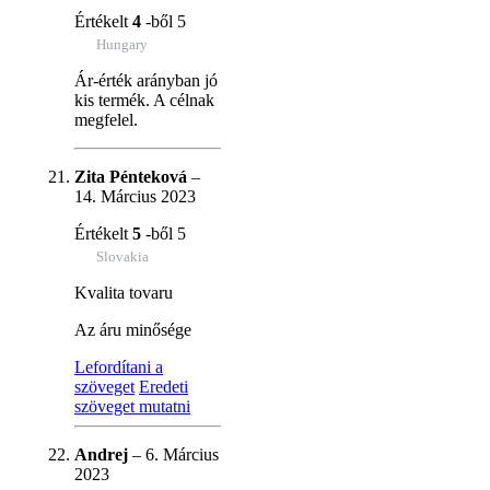
Értékelt
4
-ből 5
Hungary
Ár-érték arányban jó
kis termék. A célnak
megfelel.
Zita Pénteková
–
14. Március 2023
Értékelt
5
-ből 5
Slovakia
Kvalita tovaru
Az áru minősége
Lefordítani a
szöveget
Eredeti
szöveget mutatni
Andrej
–
6. Március
2023