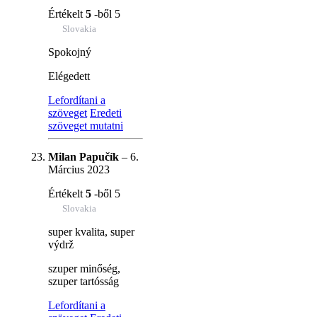
Értékelt
5
-ből 5
Slovakia
Spokojný
Elégedett
Lefordítani a
szöveget
Eredeti
szöveget mutatni
Milan Papučík
–
6.
Március 2023
Értékelt
5
-ből 5
Slovakia
super kvalita, super
výdrž
szuper minőség,
szuper tartósság
Lefordítani a