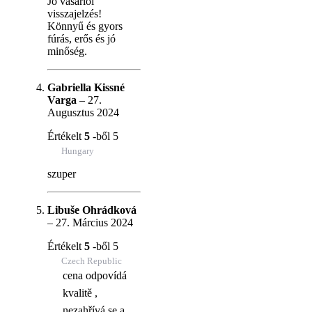
Jó vásárlói
visszajelzés!
Könnyű és gyors
fúrás, erős és jó
minőség.
Gabriella Kissné
Varga
–
27.
Augusztus 2024
Értékelt
5
-ből 5
Hungary
szuper
Libuše Ohrádková
–
27. Március 2024
Értékelt
5
-ből 5
Czech Republic
cena odpovídá
kvalitě ,
nezahřívá se a