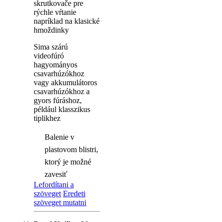
skrutkovače pre
rýchle vŕtanie
napríklad na klasické
hmoždinky
Sima szárú
videofúró
hagyományos
csavarhúzókhoz
vagy akkumulátoros
csavarhúzókhoz a
gyors fúráshoz,
például klasszikus
tiplikhez
Balenie v
plastovom blistri,
ktorý je možné
zavesiť
Lefordítani a
szöveget
Eredeti
szöveget mutatni