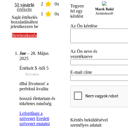
2
0x
51 vásárló
Tegyen
értékelte
Marek Baláž
fel egy
Javításkezelő
1
0x
kérdést
Saját értékelés
hozzáadásához
Az Ön kérdése
jelentkezzen be
Bejelentkezés
Az Ön neve és
Joe
–
28. Május
vezetékneve
2025
Értékelt
5
-ből 5
E-mail címe
Slovakia
dlhá životnosť a
perfekná kvalita
hosszú élettartam és
tökéletes minőség
Lefordítani a
szöveget
Eredeti
Kérdés beküldésével
szöveget mutatni
személyes adatait