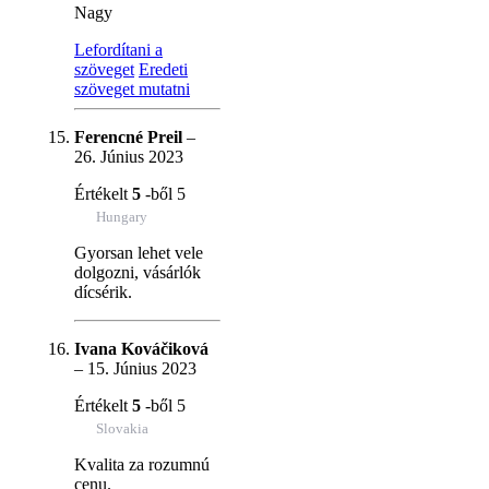
Nagy
Lefordítani a
szöveget
Eredeti
szöveget mutatni
Ferencné Preil
–
26. Június 2023
Értékelt
5
-ből 5
Hungary
Gyorsan lehet vele
dolgozni, vásárlók
dícsérik.
Ivana Kováčiková
–
15. Június 2023
Értékelt
5
-ből 5
Slovakia
Kvalita za rozumnú
cenu.