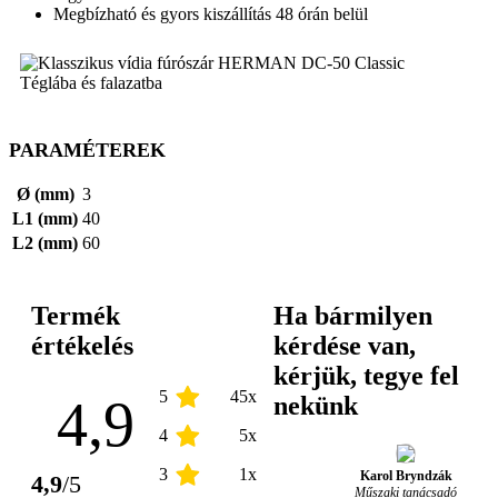
Megbízható és gyors kiszállítás 48 órán belül
PARAMÉTEREK
Ø (mm)
3
L1 (mm)
40
L2 (mm)
60
Termék
Ha bármilyen
értékelés
kérdése van,
kérjük, tegye fel
5
45x
4,9
nekünk
4
5x
3
1x
Karol Bryndzák
4,9
/5
Műszaki tanácsadó