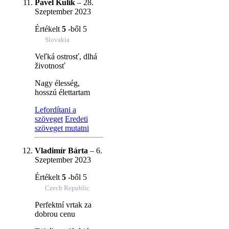
Pavel Kulik
–
28.
Szeptember 2023
Értékelt
5
-ből 5
Slovakia
Veľká ostrosť, dlhá
životnosť
Nagy élesség,
hosszú élettartam
Lefordítani a
szöveget
Eredeti
szöveget mutatni
Vladimír Bárta
–
6.
Szeptember 2023
Értékelt
5
-ből 5
Czech Republic
Perfektní vrtak za
dobrou cenu