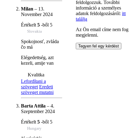
feldolgozzuk. További
információ a személyes
Milan
–
13.
adatok feldolgozásáról:
itt
November 2024
találja
Értékelt
5
-ből 5
Az Ön email címe nem fog
Slovakia
megjelenni.
Spokojnosť, zvláda
čo má
Elégedettség, azt
kezeli, amije van
Kvalitka
Lefordítani a
szöveget
Eredeti
szöveget mutatni
Barta Attila
–
4.
Szeptember 2024
Értékelt
5
-ből 5
Hungary