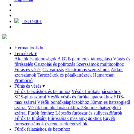
ISO 9001
Hermantools.hu
Termékek
▾
Akciók és újdonságok
A B2B partnerek támogatása
Vágás és
fűrészelés
Csiszolás és polírozás
Szerszámok multitoolhoz
Fúrás és vésés
Csavarozás
Elektromos szerszámok
Akkus
szerszámok
Tartozékok és pótalkatrészek
Hamarosan
Promóció
Fúrás és vésés
▾
Fúrók falazáshoz és betonhoz
Vésők fúrókalapácsokhoz
SDS-plus szárral
Vésők véső- és fúrókalapácsokhoz SDS-
max szárral
Vésők bontókalapácsokhoz 30mm-es hatszögletű
szárral
Vésők bontókalapácsokhoz 28mm-es hatszögletű
szárral
Fúrók fémhez
Lépcsős fúrószár és süllyesztőfúrók
Fúrók fa fúrására
Fúrószárak más anyagokhoz
Egyéb
fúrószerszámok és rendszerkiegészítők
Fúrók falazáshoz és betonhoz