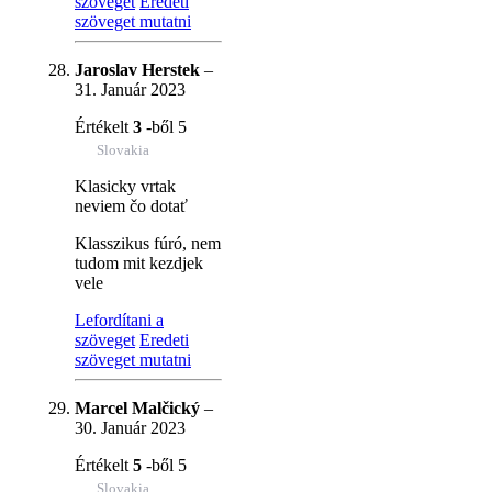
szöveget
Eredeti
szöveget mutatni
Jaroslav Herstek
–
31. Január 2023
Értékelt
3
-ből 5
Slovakia
Klasicky vrtak
neviem čo dotať
Klasszikus fúró, nem
tudom mit kezdjek
vele
Lefordítani a
szöveget
Eredeti
szöveget mutatni
Marcel Malčický
–
30. Január 2023
Értékelt
5
-ből 5
Slovakia