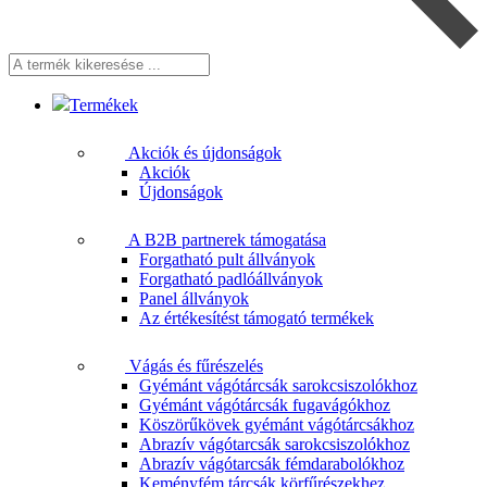
A
termék
kikeresése
Termékek
...
Akciók és újdonságok
Akciók
Újdonságok
A B2B partnerek támogatása
Forgatható pult állványok
Forgatható padlóállványok
Panel állványok
Az értékesítést támogató termékek
Vágás és fűrészelés
Gyémánt vágótárcsák sarokcsiszolókhoz
Gyémánt vágótárcsák fugavágókhoz
Köszörűkövek gyémánt vágótárcsákhoz
Abrazív vágótarcsák sarokcsiszolókhoz
Abrazív vágótarcsák fémdarabolókhoz
Keményfém tárcsák körfűrészekhez